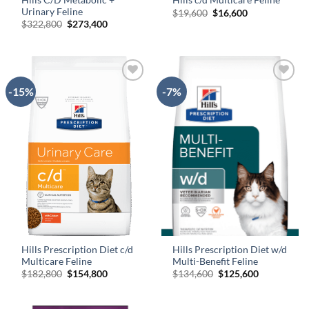
Hills c/d Multicare Feline
Urinary Feline
El
El
$
19,600
$
16,600
precio
precio
El
El
$
322,800
$
273,400
original
actual
precio
precio
era:
es:
original
actual
$19,600.
$16,600.
era:
es:
$322,800.
$273,400.
-15%
-7%
AÑADIR
AÑADIR
A LA
A LA
LISTA
LISTA
DE
DE
DESEOS
DESEOS
Hills Prescription Diet c/d
Hills Prescription Diet w/d
Multicare Feline
Multi-Benefit Feline
El
El
El
El
$
182,800
$
154,800
$
134,600
$
125,600
precio
precio
precio
precio
original
actual
original
actual
era:
es:
era:
es: