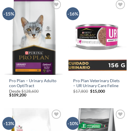
$182,800.
$154,800.
$134,600.
$125,600.
-15%
-16%
AÑADIR
AÑADIR
A LA
A LA
LISTA
LISTA
DE
DE
DESEOS
DESEOS
Pro Plan – Urinary Adulto
Pro Plan Veterinary Diets
con OptiTract
– UR Urinary Care Feline
El
El
Desde
$
128,600
$
17,800
$
15,000
El
El
precio
precio
$
109,200
precio
precio
original
actual
original
actual
era:
es:
era:
es:
$17,800.
$15,000.
$128,600.
$109,200.
-13%
-10%
AÑADIR
AÑADIR
A LA
A LA