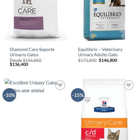
Diamond Care Soporte
Equilibrio – Veterinary
Urinario Gatos
Urinary Adulto Gato
El
El
Desde
$
156,860
$
172,800
$
146,800
El
El
precio
precio
$
136,400
precio
precio
original
actual
original
actual
era:
es:
era:
es:
$172,800.
$146,800.
$156,860.
$136,400.
-10%
-15%
AÑADIR
AÑADIR
A LA
A LA
LISTA
LISTA
DE
DE
DESEOS
DESEOS