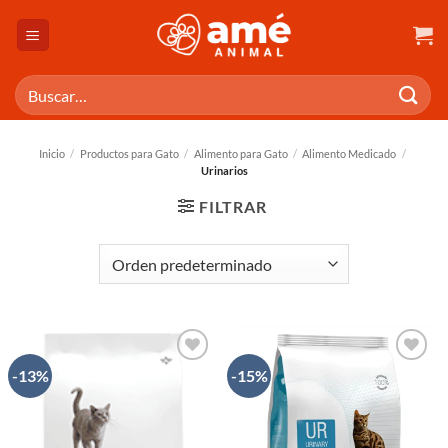
Saltar
al
contenido
Buscar
por:
Inicio
/
Productos para Gato
/
Alimento para Gato
/
Alimento Medicado
/
Urinarios
FILTRAR
-13%
-15%
AÑADIR
AÑADIR
A LA
A LA
LISTA
LISTA
DE
DE
DESEOS
DESEOS