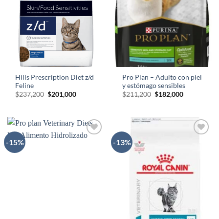
Hills Prescription Diet z/d
Pro Plan – Adulto con piel
Feline
y estómago sensibles
El
El
El
El
$
237,200
$
201,000
$
211,200
$
182,000
precio
precio
precio
precio
original
actual
original
actual
era:
es:
era:
es:
$237,200.
$201,000.
$211,200.
$182,000.
-15%
-13%
AÑADIR
AÑADIR
A LA
A LA
LISTA
LISTA
DE
DE
DESEOS
DESEOS