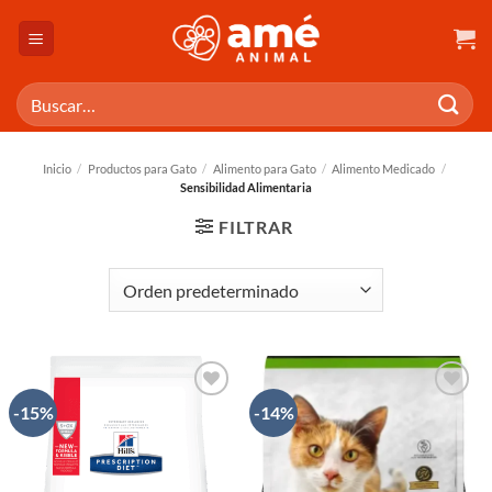
Saltar
al
contenido
Buscar
por:
Inicio
/
Productos para Gato
/
Alimento para Gato
/
Alimento Medicado
/
Sensibilidad Alimentaria
FILTRAR
-15%
-14%
AÑADIR
AÑADIR
A LA
A LA
LISTA
LISTA
DE
DE
DESEOS
DESEOS