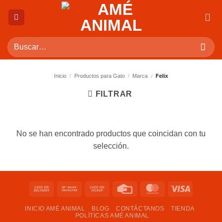
Saltar
al
contenido
Buscar
por:
Inicio
/
Productos para Gato
/
Marca
/
Felix
FILTRAR
No se han encontrado productos que coincidan con tu
selección.
Cash
Bank
Cash
Credit
MasterCard
Visa
On
Transfer
on
Card
INICIO AMÉ ANIMAL
BLOG
CONTÁCTANOS
TIENDA
Delivery
Pickup
POLÍTICAS AMÉ ANIMAL