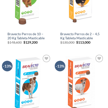
Bravecto Perros de 10 –
Bravecto Perros de 2 – 4,5
20 Kg Tableta Masticable
Kg Tableta Masticable
El
El
El
El
$
148,600
$
129,200
$
130,000
$
113,000
precio
precio
precio
precio
original
actual
original
actual
era:
es:
era:
es:
$148,600.
$129,200.
$130,000.
$113,000.
-13%
-13%
AÑADIR
AÑADIR
A LA
A LA
LISTA
LISTA
DE
DE
DESEOS
DESEOS