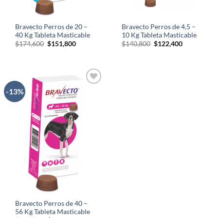
Bravecto Perros de 20 –
Bravecto Perros de 4,5 –
40 Kg Tableta Masticable
10 Kg Tableta Masticable
El
El
El
El
$
174,600
$
151,800
$
140,800
$
122,400
precio
precio
precio
precio
original
actual
original
actual
era:
es:
era:
es:
$174,600.
$151,800.
$140,800.
$122,400.
-13%
AÑADIR
A LA
LISTA
DE
DESEOS
Bravecto Perros de 40 –
56 Kg Tableta Masticable