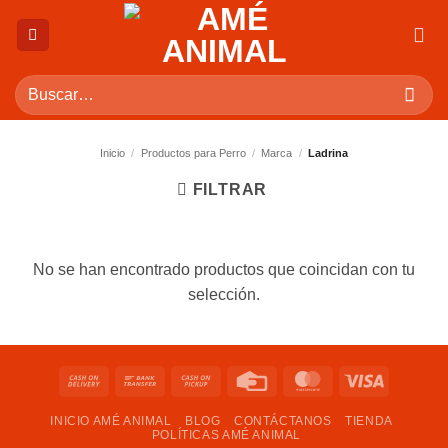
Saltar
al
contenido
Buscar
por:
Inicio
/
Productos para Perro
/
Marca
/
Ladrina
FILTRAR
No se han encontrado productos que coincidan con tu
selección.
Cash
Bank
Cash
Credit
MasterCard
Visa
On
Transfer
on
Card
INICIO AMÉ ANIMAL
BLOG
CONTÁCTANOS
TIENDA
Delivery
Pickup
POLÍTICAS AMÉ ANIMAL