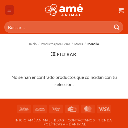
Saltar
al
contenido
Buscar
por:
Inicio
/
Productos para Perro
/
Marca
/
Monello
FILTRAR
No se han encontrado productos que coincidan con tu
selección.
Cash
Bank
Cash
Credit
MasterCard
Visa
On
Transfer
on
Card
INICIO AMÉ ANIMAL
BLOG
CONTÁCTANOS
TIENDA
Delivery
Pickup
POLÍTICAS AMÉ ANIMAL