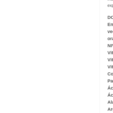
exp
DO
En
ve
or
NI
Vi
Vi
Vi
Co
Pa
Ác
Ác
Al
Ar