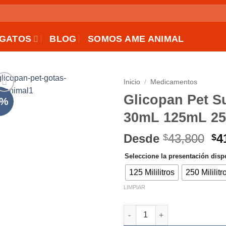
GATOS
BLOG
SOMOS AME ANIMAL
Inicio
/
Medicamentos
Glicopan Pet S
5%
AÑADIR
30mL 125mL 2
A LA
LISTA
El
Desde
43,800
4
$
$
DE
pr
DESEOS
Seleccione la presentación dispo
or
er
125 Mililitros
250 Mililitr
$4
LIMPIAR
Glicopan Pet Suplemento Nut