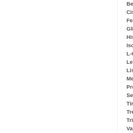
Be
Ci
Fe
Gl
Hi
Is
L-
Le
Li
Me
Pr
Se
Ti
Tr
Tr
Va