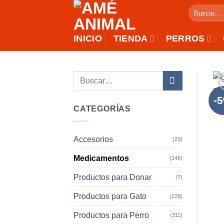
Saltar
Buscar
al
por:
contenido
INICIO
TIENDA
PERROS
Buscar
por:
-
CATEGORÍAS
Accesorios
(23)
Medicamentos
(146)
Productos para Donar
(7)
Productos para Gato
(229)
Productos para Perro
(311)