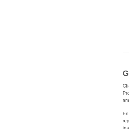
G
Gl
Pro
ami
En 
rep
ina