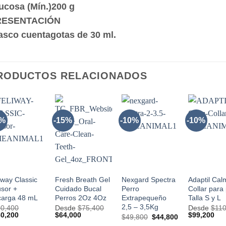
ucosa (Mín.)200 g
RESENTACIÓN
asco cuentagotas de 30 ml.
RODUCTOS RELACIONADOS
0%
-15%
-10%
-10%
AÑADIR
AÑADIR
AÑADIR
AÑADI
A LA
A LA
A LA
A LA
LISTA
LISTA
LISTA
LIST
DE
DE
DE
DE
DESEOS
DESEOS
DESEOS
DESE
+
+
+
+
iway Classic
Fresh Breath Gel
Nexgard Spectra
Adaptil Cal
usor +
Cuidado Bucal
Perro
Collar para
arga 48 mL
Perros 2Oz 4Oz
Extrapequeño
Talla S y L
2,5 – 3,5Kg
00,400
Desde
$
75,400
Desde
$
110
El
El
El
El
El
80,200
$
64,000
$
99,200
El
El
$
49,800
$
44,800
cio
precio
precio
precio
precio
pre
precio
precio