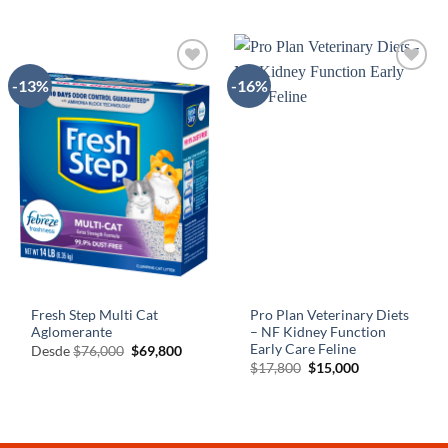
precio
precio
precio
precio
original
actual
original
actual
era:
es:
era:
es:
$17,800.
$15,000.
$8,000.
$6,800.
-13%
-16%
AÑADIR
AÑADIR
A LA
A LA
LISTA
LISTA
DE
DE
DESEOS
DESEOS
Fresh Step Multi Cat
Pro Plan Veterinary Diets
Aglomerante
– NF Kidney Function
Early Care Feline
El
El
Desde
$
76,000
$
69,800
precio
precio
El
El
$
17,800
$
15,000
original
actual
precio
precio
era:
es:
original
actual
$76,000.
$69,800.
era:
es:
$17,800.
$15,000.