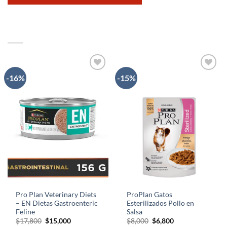
-16%
-15%
AÑADIR
AÑADIR
A LA
A LA
LISTA
LISTA
DE
DE
DESEOS
DESEOS
Pro Plan Veterinary Diets
ProPlan Gatos
– EN Dietas Gastroenteric
Esterilizados Pollo en
Feline
Salsa
El
El
El
El
$
17,800
$
15,000
$
8,000
$
6,800