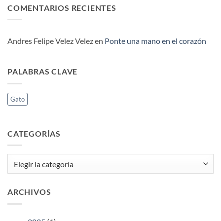
comentarios
y
COMENTARIOS RECIENTES
ansiedad
en
gatos
en
¿Cómo
es
perros
identifico
su
y
si
huella
gatos
mi
dactilar
mascota
Andres Felipe Velez Velez
en
Ponte una mano en el corazón
sufre
ansiedad
o
estrés?
PALABRAS CLAVE
Gato
CATEGORÍAS
Categorías
ARCHIVOS