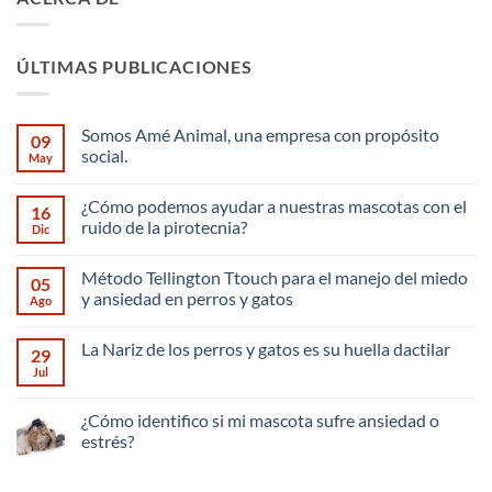
ÚLTIMAS PUBLICACIONES
Somos Amé Animal, una empresa con propósito
09
social.
May
No
hay
¿Cómo podemos ayudar a nuestras mascotas con el
comentarios
16
en
ruido de la pirotecnia?
Dic
Somos
Amé
No
Animal,
hay
Método Tellington Ttouch para el manejo del miedo
una
comentarios
05
empresa
en
y ansiedad en perros y gatos
Ago
con
¿Cómo
propósito
podemos
No
social.
ayudar
hay
La Nariz de los perros y gatos es su huella dactilar
a
comentarios
29
nuestras
en
Jul
No
mascotas
Método
hay
con
Tellington
comentarios
el
Ttouch
en
¿Cómo identifico si mi mascota sufre ansiedad o
ruido
para
La
de
el
estrés?
Nariz
la
manejo
de
pirotecnia?
del
No
los
miedo
hay
perros
y