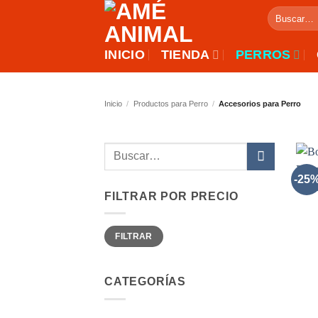
Saltar
Buscar
al
por:
contenido
INICIO
TIENDA
PERROS
Inicio
/
Productos para Perro
/
Accesorios para Perro
Buscar
por:
-25
FILTRAR POR PRECIO
Precio
Precio
FILTRAR
mínimo
máximo
CATEGORÍAS
+