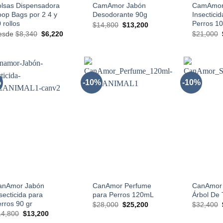
olsas Dispensadora
CamAmor Jabón
CamAmor
op Bags por 2 4 y
Desodorante 90g
Insectici
 rollos
Perros 1
El
El
$
14,800
$
13,200
precio
precio
El
El
esde
$
8,340
$
6,220
$
21,000
original
actual
precio
precio
era:
es:
original
actual
$14,800.
$13,200.
era:
es:
$8,340.
$6,220.
%
-10%
-10%
AÑADIR
AÑADIR
A LA
A LA
LISTA
LISTA
DE
DE
DESEOS
DESEOS
+
+
anAmor Jabón
CanAmor Perfume
CanAmor
secticida para
para Perros 120mL
Árbol De
rros 90 gr
El
El
$
28,000
$
25,200
$
32,400
precio
precio
El
El
14,800
$
13,200
original
actual
precio
precio