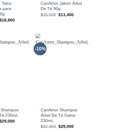
 Talco
CanAmor Jabón Árbol
da para
De Té 90g
00g
El
El
$
15,000
$
13,400
precio
precio
El
El
$
18,800
original
actual
precio
precio
era:
es:
original
actual
$15,000.
$13,400.
era:
es:
$21,000.
$18,800.
-10%
AÑADIR
AÑADIR
A LA
A LA
LISTA
LISTA
DE
DE
DESEOS
DESEOS
+
 Shampoo
CanAmor Shampoo
 Té 230mL
Árbol De Té Gatos
230mL
El
El
$
29,000
precio
precio
El
El
$
32,400
$
29,000
original
actual
precio
precio