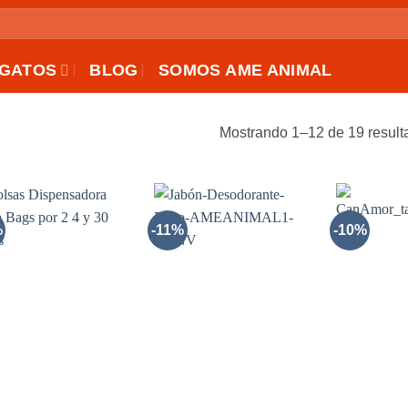
GATOS
BLOG
SOMOS AME ANIMAL
Mostrando 1–12 de 19 result
%
-11%
-10%
AÑADIR
AÑADIR
A LA
A LA
LISTA
LISTA
DE
DE
DESEOS
DESEOS
+
+