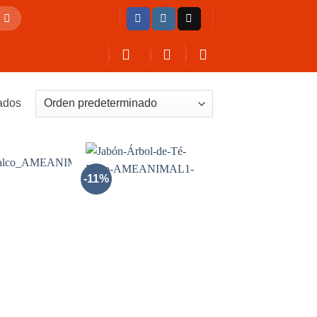
ados
-11%
AÑADIR
AÑADIR
A LA
A LA
LISTA
LISTA
DE
DE
DESEOS
DESEOS
+