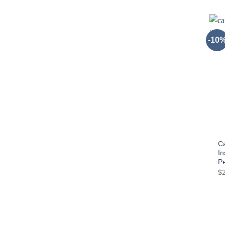
-10
+
C
In
P
$