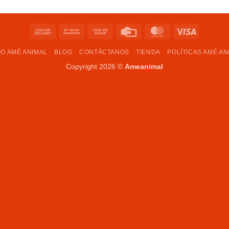
Cash
Bank
Cash
Credit
MasterCard
Visa
On
Transfer
on
Card
IO AMÉ ANIMAL
BLOG
CONTÁCTANOS
TIENDA
POLÍTICAS AMÉ AN
Delivery
Pickup
Copyright 2026 ©
Ameanimal