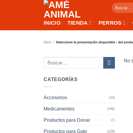
Saltar
Buscar
al
por:
contenido
INICIO
TIENDA
PERROS
Inicio
/
Seleccione la presentación disponible : del prod
Buscar
No s
por:
CATEGORÍAS
Accesorios
(23)
Medicamentos
(146)
Productos para Donar
(7)
Productos para Gato
(229)