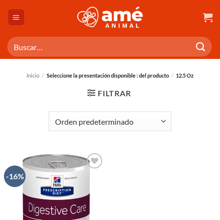
Saltar
al
contenido
Buscar
por:
Inicio
/
Seleccione la presentación disponible : del producto
/
12.5 Oz
FILTRAR
-16%
AÑADIR
A LA
LISTA
DE
DESEOS