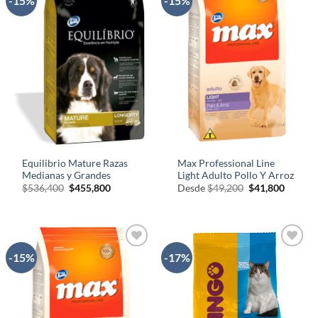
-15%
-15%
AÑADIR
AÑADIR
A LA
A LA
LISTA
LISTA
DE
DE
DESEOS
DESEOS
Equilibrio Mature Razas
Max Professional Line
Medianas y Grandes
Light Adulto Pollo Y Arroz
El
El
El
El
$
536,400
$
455,800
Desde
$
49,200
$
41,800
precio
precio
precio
precio
original
actual
original
actual
era:
es:
era:
es:
$536,400.
$455,800.
$49,200.
$41,800
-15%
-17%
AÑADIR
AÑADIR
A LA
A LA
LISTA
LISTA
DE
DE
DESEOS
DESEOS