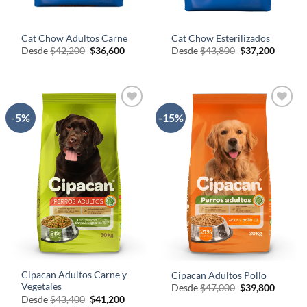
Cat Chow Adultos Carne
Cat Chow Esterilizados
El
El
El
El
Desde
$
42,200
$
36,600
Desde
$
43,800
$
37,200
precio
precio
precio
precio
original
actual
original
actual
era:
es:
era:
es:
$42,200.
$36,600.
$43,800.
$37,200
-5%
-15%
AÑADIR
AÑADIR
A LA
A LA
LISTA
LISTA
DE
DE
DESEOS
DESEOS
Cipacan​ Adultos Carne y
Cipacan​ Adultos Pollo
Vegetales
El
El
Desde
$
47,000
$
39,800
precio
precio
El
El
Desde
$
43,400
$
41,200
original
actual