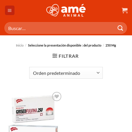
Saltar
al
contenido
Buscar
por:
Inicio
/
Seleccione la presentación disponible : del producto
/
250 Mg
FILTRAR
AÑADIR
A LA
LISTA
DE
DESEOS