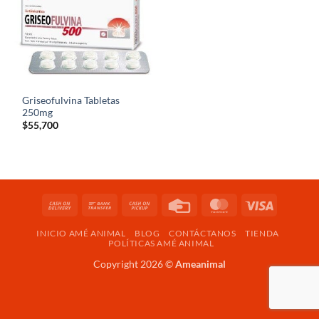
Griseofulvina Tabletas
250mg
$
55,700
Cash
Bank
Cash
Credit
MasterCard
Visa
On
Transfer
on
Card
INICIO AMÉ ANIMAL
BLOG
CONTÁCTANOS
TIENDA
Delivery
Pickup
POLÍTICAS AMÉ ANIMAL
Copyright 2026 ©
Ameanimal