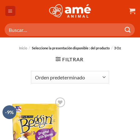
Saltar
al
contenido
Buscar
por:
Inicio
/
Seleccione la presentación disponible : del producto
/
3 Oz
FILTRAR
-9%
AÑADIR
A LA
LISTA
DE
DESEOS