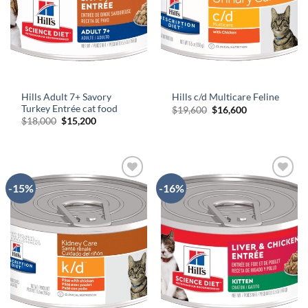
Hills Adult 7+ Savory
Hills c/d Multicare Feline
Turkey Entrée cat food
El
El
$
19,600
$
16,600
precio
precio
El
El
$
18,000
$
15,200
original
actual
precio
precio
era:
es:
original
actual
$19,600.
$16,600.
era:
es:
$18,000.
$15,200.
-15%
-16%
AÑADIR
AÑADIR
A LA
A LA
LISTA
LISTA
DE
DE
DESEOS
DESEOS