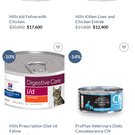
Hills k/d Feline with
Hills Kitten Liver and
Chicken
Chicken Entrée
El
El
El
El
$
20,800
$
17,600
$
14,800
$
12,400
precio
precio
precio
precio
original
actual
original
actual
era:
es:
era:
es:
$20,800.
$17,600.
$14,800.
$12,400.
-10%
-14%
AÑADIR
AÑADIR
A LA
A LA
LISTA
LISTA
DE
DE
DESEOS
DESEOS
Hills Prescription Diet i/d
ProPlan Veterinary Diets
Feline
Convalescence CN