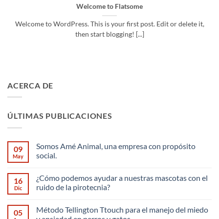
Welcome to Flatsome
Welcome to WordPress. This is your first post. Edit or delete it,
then start blogging! [...]
ACERCA DE
ÚLTIMAS PUBLICACIONES
Somos Amé Animal, una empresa con propósito
09
social.
May
No
hay
¿Cómo podemos ayudar a nuestras mascotas con el
comentarios
16
en
ruido de la pirotecnia?
Dic
Somos
Amé
No
Animal,
hay
Método Tellington Ttouch para el manejo del miedo
una
comentarios
05
empresa
en
y ansiedad en perros y gatos