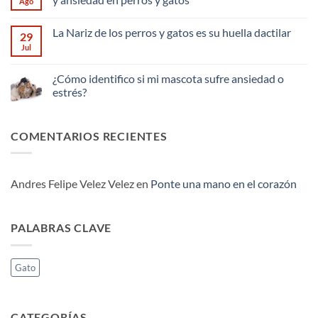
Ago
con
¿Cómo
propósito
podemos
No
social.
ayudar
hay
La Nariz de los perros y gatos es su huella dactilar
a
comentarios
29
nuestras
en
Jul
No
mascotas
Método
hay
con
Tellington
comentarios
el
Ttouch
en
¿Cómo identifico si mi mascota sufre ansiedad o
ruido
para
La
de
el
estrés?
Nariz
la
manejo
de
pirotecnia?
del
No
los
miedo
hay
perros
y
comentarios
y
COMENTARIOS RECIENTES
ansiedad
en
gatos
en
¿Cómo
es
perros
identifico
su
y
si
huella
gatos
mi
dactilar
mascota
Andres Felipe Velez Velez
en
Ponte una mano en el corazón
sufre
ansiedad
o
estrés?
PALABRAS CLAVE
Gato
CATEGORÍAS