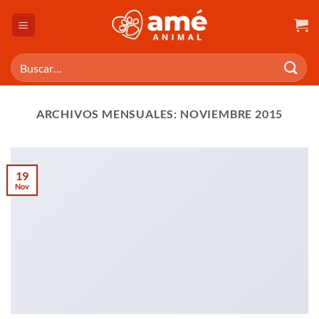
Saltar
al
contenido
Buscar
por:
ARCHIVOS MENSUALES:
NOVIEMBRE 2015
19
Nov