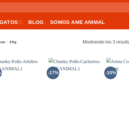
GATOS
BLOG
SOMOS AME ANIMAL
Mostrando los 3 resul
ucto
/
9 Kg
%
-17%
-10%
AÑADIR
AÑADIR
A LA
A LA
LISTA
LISTA
DE
DE
DESEOS
DESEOS
+
+