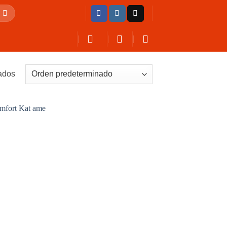
tados
AÑADIR
A LA
LISTA
DE
DESEOS