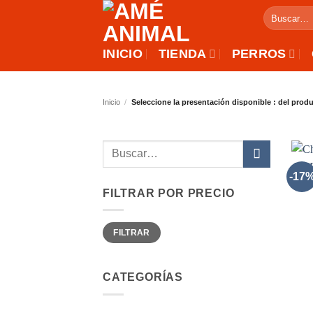
Saltar
Buscar
al
por:
contenido
INICIO
TIENDA
PERROS
Inicio
/
Seleccione la presentación disponible : del prod
Buscar
por:
-17
FILTRAR POR PRECIO
Precio
Precio
FILTRAR
mínimo
máximo
CATEGORÍAS
+