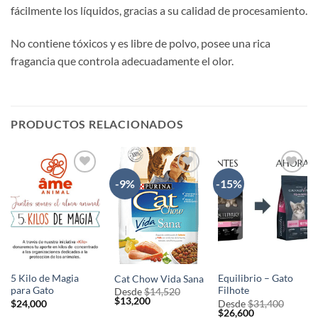
fácilmente los líquidos, gracias a su calidad de procesamiento.
No contiene tóxicos y es libre de polvo, posee una rica
fragancia que controla adecuadamente el olor.
PRODUCTOS RELACIONADOS
-9%
-15%
AÑADIR
AÑADIR
AÑADIR
A LA
A LA
A LA
LISTA
LISTA
LISTA
DE
DE
DE
DESEOS
DESEOS
DESEOS
5 Kilo de Magia
Equilibrio – Gato
Cat Chow Vida Sana
para Gato
Filhote
Desde
$
14,520
El
El
$
13,200
$
24,000
Desde
$
31,400
precio
precio
El
El
$
26,600