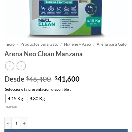
Inicio
/
Productos para Gato
/
Higiene y Aseo
/
Arena para Gato
Arena Neo Clean Manzana
El
El
Desde
46,400
41,600
$
$
precio
precio
Seleccione la presentación disponible :
original
actual
era:
es:
4.15 Kg
8.30 Kg
$46,400.
$41,600.
LIMPIAR
Arena Neo Clean Manzana cantidad