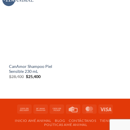
AÑADIR
A LA
LISTA
DE
DESEOS
CanAmor Shampoo Piel
Sensible 230 mL
El
El
$
28,400
$
25,400
precio
precio
original
actual
era:
es:
$28,400.
$25,400.
Cash
Bank
Cash
Credit
MasterCard
Visa
On
Transfer
on
Card
INICIO AMÉ ANIMAL
BLOG
CONTÁCTANOS
TIENDA
Delivery
Pickup
POLÍTICAS AMÉ ANIMAL