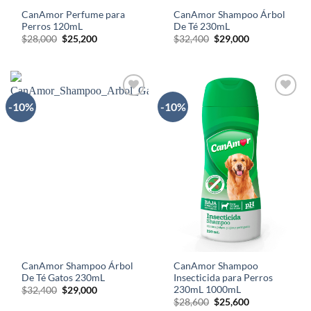
CanAmor Perfume para
CanAmor Shampoo Árbol
Perros 120mL
De Té 230mL
El
El
El
El
$
28,000
$
25,200
$
32,400
$
29,000
precio
precio
precio
precio
original
actual
original
actual
era:
es:
era:
es:
$28,000.
$25,200.
$32,400.
$29,000.
-10%
-10%
AÑADIR
AÑADIR
A LA
A LA
LISTA
LISTA
DE
DE
DESEOS
DESEOS
CanAmor Shampoo Árbol
CanAmor Shampoo
De Té Gatos 230mL
Insecticida para Perros
230mL 1000mL
El
El
$
32,400
$
29,000
precio
precio
El
El
$
28,600
$
25,600
original
actual
precio
precio