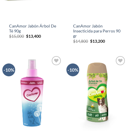
CanAmor Jabón Árbol De
CanAmor Jabón
Té 90g
Insecticida para Perros 90
gr
El
El
$
15,000
$
13,400
precio
precio
El
El
$
14,800
$
13,200
original
actual
precio
precio
era:
es:
original
actual
$15,000.
$13,400.
era:
es:
$14,800.
$13,200.
-10%
-10%
AÑADIR
AÑADIR
A LA
A LA
LISTA
LISTA
DE
DE
DESEOS
DESEOS