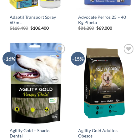
Adaptil Transport Spray
Advocate Perros 25 – 40
60 mL
Kg Pipeta
El
El
El
El
$
118,400
$
106,400
$
81,200
$
69,000
precio
precio
precio
precio
original
actual
original
actual
era:
es:
era:
es:
$118,400.
$106,400.
$81,200.
$69,000.
-16%
-15%
AÑADIR
AÑADIR
A LA
A LA
LISTA
LISTA
DE
DE
DESEOS
DESEOS
Agility Gold – Snacks
Agility Gold Adultos
Dental
Obesos