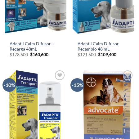
Adaptil Calm Difusor +
Adaptil Calm Difusor
Recarga 48mL
Recambio 48 mL
El
El
El
El
$
178,600
$
160,600
$
121,600
$
109,400
precio
precio
precio
precio
original
actual
original
actual
era:
es:
era:
es:
$178,600.
$160,600.
$121,600.
$109,400.
-10%
-15%
AÑADIR
AÑADIR
A LA
A LA
LISTA
LISTA
DE
DE
DESEOS
DESEOS