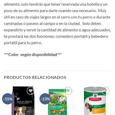
alimento, solo tendrás que tener reservada una botella y un
poco de su alimento para darle cuando sea necesario. Muy
útil en caso de viajes largos en el carro con tu perro o durante
caminadas o paseos al campo o en la ciudad. Solo debes
expandirlo y servir la cantidad de alimento o agua adecuados,
te prestará las dos funciones: comedero portátil y bebedero
portátil para tu perro.
***Color según disponibilidad***
PRODUCTOS RELACIONADOS
-15%
-13%
AÑADIR
AÑADIR
AÑADIR
A LA
A LA
A LA
LISTA
LISTA
LISTA
DE
DE
DE