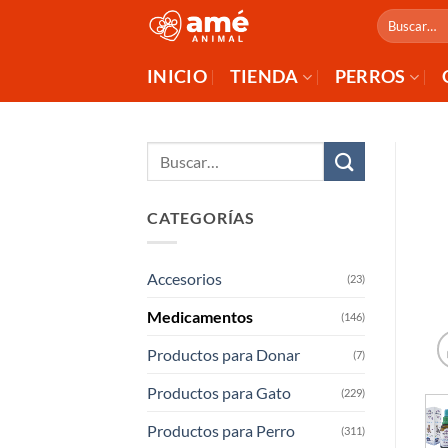
Saltar
Buscar
al
por:
contenido
INICIO
TIENDA
PERROS
Buscar
por:
CATEGORÍAS
Accesorios
(23)
Medicamentos
(146)
Productos para Donar
(7)
Productos para Gato
(229)
Productos para Perro
(311)