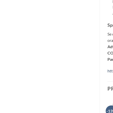
Sp
Se 
ora
Adv
CO
Par
htt
P
-1