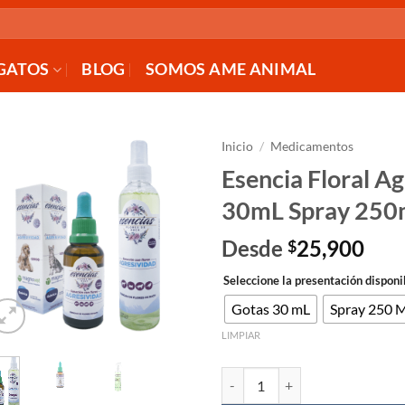
GATOS
BLOG
SOMOS AME ANIMAL
Inicio
/
Medicamentos
Esencia Floral A
AÑADIR
30mL Spray 250
A LA
LISTA
Desde
25,900
$
DE
DESEOS
Seleccione la presentación disponib
Gotas 30 mL
Spray 250 Mi
LIMPIAR
Esencia Floral Agresividad Bac