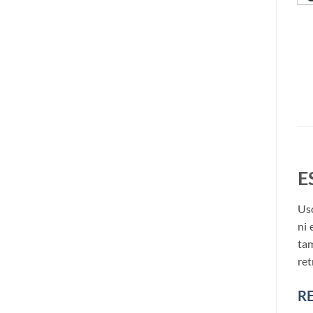
E
Uso
ni 
tam
ret
R