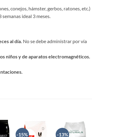
ones, conejos, hámster, gerbos, ratones, etc.)
 3 semanas ideal 3 meses.
ces al día.
No se debe administrar por vía
los niños y de aparatos electromagnéticos.
entaciones.
-15%
-13%
-13%
IR
AÑADIR
AÑADIR
AÑADIR