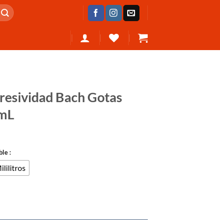
gresividad Bach Gotas
mL
le :
lilitros
h Gotas 30mL Spray 250mL cantidad