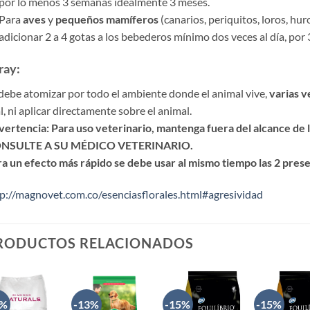
por lo menos 3 semanas idealmente 3 meses.
Para
aves
y
pequeños mamíferos
(canarios, periquitos, loros, hur
adicionar 2 a 4 gotas a los bebederos mínimo dos veces al día, por
ray:
debe atomizar por todo el ambiente donde el animal vive,
varias ve
l, ni aplicar directamente sobre el animal.
ertencia: Para uso veterinario, mantenga fuera del alcance de 
NSULTE A SU MÉDICO VETERINARIO.
a un efecto más rápido se debe usar al mismo tiempo las 2 pres
p://magnovet.com.co/esenciasflorales.html#agresividad
RODUCTOS RELACIONADOS
3%
-13%
-15%
-15%
AÑADIR
AÑADIR
AÑADIR
AÑAD