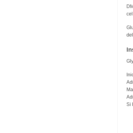
DMG
cel
Gl
del
In
Gly
Ini
Adm
Man
Adm
Si 