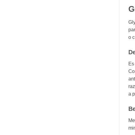
G
Gly
par
o c
De
Es 
Co
ant
raz
a p
Be
Mez
min