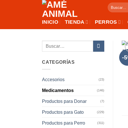
Saltar
Buscar
al
por:
contenido
INICIO
TIENDA
PERROS
Buscar
por:
-
CATEGORÍAS
Accesorios
(23)
Medicamentos
(146)
Productos para Donar
(7)
Productos para Gato
(229)
Productos para Perro
(311)