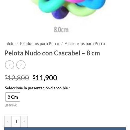
Inicio
/
Productos para Perro
/
Accesorios para Perro
Pelota Nudo con Cascabel – 8 cm
El
El
12,800
11,900
$
$
precio
precio
Seleccione la presentación disponible :
original
actual
era:
es:
8 Cm
$12,800.
$11,900.
LIMPIAR
Pelota Nudo con Cascabel – 8 cm cantidad