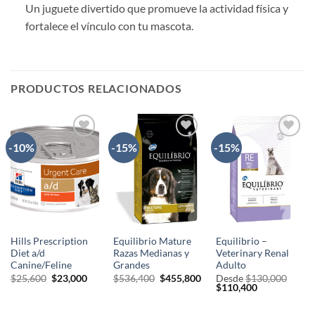
Un juguete divertido que promueve la actividad física y
fortalece el vínculo con tu mascota.
PRODUCTOS RELACIONADOS
-10%
-15%
-15%
AÑADIR
AÑADIR
AÑADIR
A LA
A LA
A LA
LISTA
LISTA
LISTA
DE
DE
DE
DESEOS
DESEOS
DESEOS
Hills Prescription
Equilibrio Mature
Equilibrio –
Diet a/d
Razas Medianas y
Veterinary Renal
Canine/Feline
Grandes
Adulto
El
El
El
El
$
25,600
$
23,000
$
536,400
$
455,800
Desde
$
130,000
precio
precio
precio
precio
El
El
$
110,400
original
actual
original
actual
precio
precio
era:
es:
era:
es:
original
actual
$25,600.
$23,000.
$536,400.
$455,800.
era:
es: