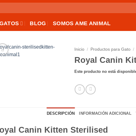
GATOS
BLOG
SOMOS AME ANIMAL
Inicio
/
Productos para Gato
/
Royal Canin Kit
AÑADIR
A LA
Este producto no está disponibl
LISTA
DE
DESEOS
DESCRIPCIÓN
INFORMACIÓN ADICIONAL
oyal Canin Kitten Sterilised