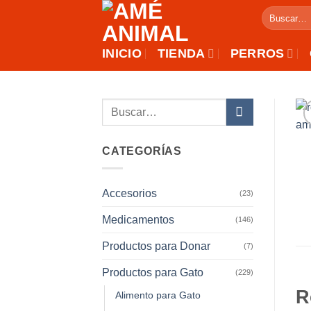
Saltar
Buscar
al
por:
contenido
INICIO
TIENDA
PERROS
Buscar
por:
CATEGORÍAS
Accesorios
(23)
Medicamentos
(146)
Productos para Donar
(7)
Productos para Gato
(229)
R
Alimento para Gato