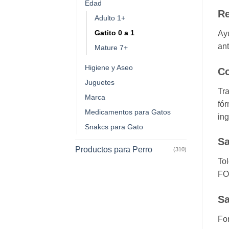
Edad
Re
Adulto 1+
Gatito 0 a 1
Ayu
ant
Mature 7+
Higiene y Aseo
Co
Juguetes
Tra
Marca
fór
Medicamentos para Gatos
ing
Snakcs para Gato
Sa
Productos para Perro
(310)
Tol
FO
Sa
For