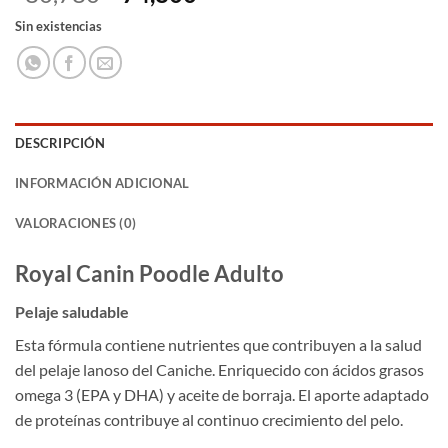
precio
precio
Sin existencias
original
actual
era:
es:
$80,780.
$74,800.
DESCRIPCIÓN
INFORMACIÓN ADICIONAL
VALORACIONES (0)
Royal Canin Poodle Adulto
Pelaje saludable
Esta fórmula contiene nutrientes que contribuyen a la salud
del pelaje lanoso del Caniche. Enriquecido con ácidos grasos
omega 3 (EPA y DHA) y aceite de borraja. El aporte adaptado
de proteínas contribuye al continuo crecimiento del pelo.