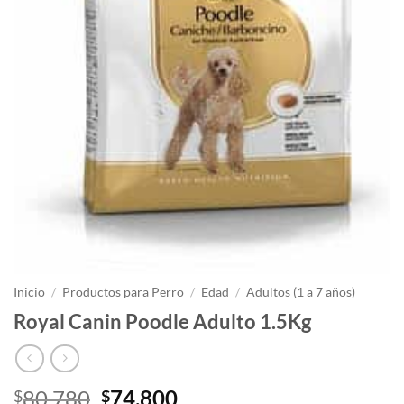
Inicio
/
Productos para Perro
/
Edad
/
Adultos (1 a 7 años)
Royal Canin Poodle Adulto 1.5Kg
El
El
80,780
74,800
$
$