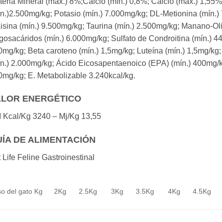
eria Mineral (máx.) 8%;Calcio (mín.) 0,8%; Calcio (máx.) 1,55%
n.)2.500mg/kg; Potasio (mín.) 7.000mg/kg; DL-Metionina (mín.)
isina (mín.) 9.500mg/kg; Taurina (mín.) 2.500mg/kg; Manano-Ol
gosacáridos (mín.) 6.000mg/kg; Sulfato de Condroitina (mín.) 4
mg/kg; Beta caroteno (mín.) 1,5mg/kg; Luteína (mín.) 1,5mg/k
ín.) 2.000mg/kg; Ácido Eicosapentaenoico (EPA) (mín.) 400mg/
mg/kg; E. Metabolizable 3.240kcal/kg.
ALOR ENERGÉTICO
 Kcal/Kg 3240 – Mj/Kg 13,55
ÍA DE ALIMENTACIÓN
 Life Feline Gastroinestinal
o del gato Kg
2Kg
2.5Kg
3Kg
3.5Kg
4Kg
4.5Kg