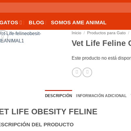
GATOS
BLOG
SOMOS AME ANIMAL
Inicio
/
Productos para Gato
/
Vet Life Feline
AÑADIR
A LA
Este producto no está dispo
LISTA
DE
DESEOS
DESCRIPCIÓN
INFORMACIÓN ADICIONAL
ET LIFE OBESITY FELINE
ESCRIPCIÓN DEL PRODUCTO