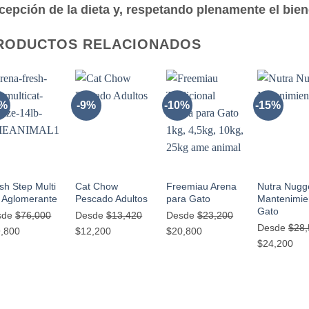
cepción de la dieta y, respetando plenamente el bien
RODUCTOS RELACIONADOS
3%
-9%
-10%
-15%
AÑADIR
AÑADIR
AÑADIR
AÑADI
A LA
A LA
A LA
A LA
LISTA
LISTA
LISTA
LIST
DE
DE
DE
DE
DESEOS
DESEOS
DESEOS
DESE
+
+
+
+
sh Step Multi
Cat Chow
Freemiau Arena
Nutra Nugg
 Aglomerante
Pescado Adultos
para Gato
Mantenimie
Gato
sde
$
76,000
Desde
$
13,420
Desde
$
23,200
Desde
$
28
El
El
El
El
El
,800
$
12,200
$
20,800
El
El
$
24,200
cio
precio
precio
precio
precio
precio
precio
pre
inal
actual
original
actual
original
actual
original
act
:
es:
era:
es:
era:
es:
era:
es:
,000.
$69,800.
$13,420.
$12,200.
$23,200.
$20,800.
$28,556.
$24