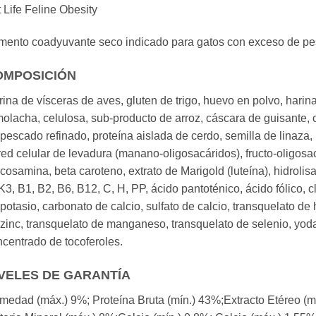
 Life Feline Obesity
imento coadyuvante seco indicado para gatos con exceso de pe
OMPOSICIÓN
ina de vísceras de aves, gluten de trigo, huevo en polvo, hari
olacha, celulosa, sub-producto de arroz, cáscara de guisante, c
pescado refinado, proteína aislada de cerdo, semilla de linaza, D
ed celular de levadura (manano-oligosacáridos), fructo-oligosacá
cosamina, beta caroteno, extrato de Marigold (luteína), hidroli
K3, B1, B2, B6, B12, C, H, PP, ácido pantoténico, ácido fólico, cl
potasio, carbonato de calcio, sulfato de calcio, transquelato de 
zinc, transquelato de manganeso, transquelato de selenio, yodat
centrado de tocoferoles.
VELES DE GARANTÍA
edad (máx.) 9%; Proteína Bruta (mín.) 43%;Extracto Etéreo (mí