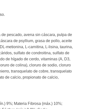
so.
na de pescado, avena sin cáscara, pulpa de
áscara de psyllium, grasa de pollo, aceite
L-metionina, L-carnitina, L-lisina, taurina,
ridos, sulfato de condroitina, sulfato de
sado de hígado de cerdo, vitaminas (A, D3,
oruro de colina), cloruro de sodio, cloruro
hierro, transquelato de cobre, transquelato
o de calcio, propionato de calcio,
n.) 9%; Materia Fibrosa (máx.) 10%;