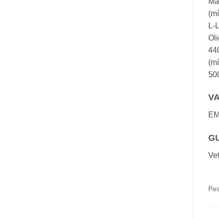
Mat
(mí
L-L
Oli
440
(m
500
V
EM
GU
Vet
Pes