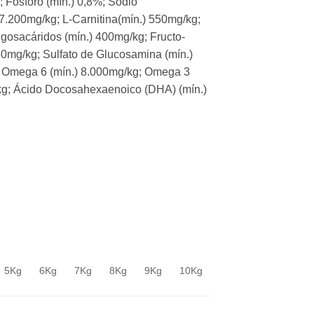
; Fósforo (mín.) 0,8%; Sodio
 7.200mg/kg; L-Carnitina(mín.) 550mg/kg;
igosacáridos (mín.) 400mg/kg; Fructo-
40mg/kg; Sulfato de Glucosamina (mín.)
g; Omega 6 (mín.) 8.000mg/kg; Omega 3
kg; Ácido Docosahexaenoico (DHA) (mín.)
5Kg
6Kg
7Kg
8Kg
9Kg
10Kg