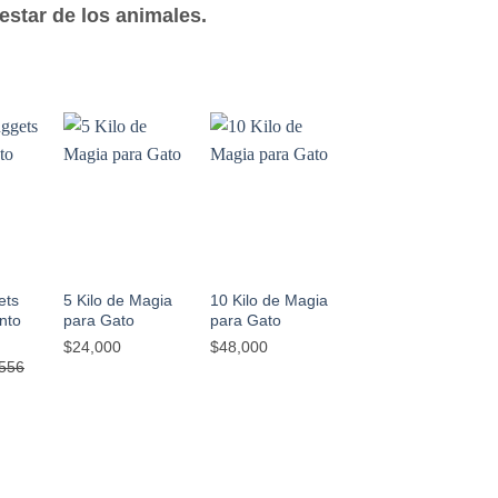
estar de los animales.
-13%
R
AÑADIR
AÑADIR
AÑADIR
A LA
A LA
A LA
A
LISTA
LISTA
LISTA
DE
DE
DE
OS
DESEOS
DESEOS
DESEOS
+
+
+
ets
5 Kilo de Magia
10 Kilo de Magia
Purina Gatsy
nto
para Gato
para Gato
Pescado Gato
$
24,000
$
48,000
Desde
$
7,600
,556
El
El
$
6,600
precio
precio
cio
original
actual
ual
era:
es:
$7,600.
$6,600.
,200.