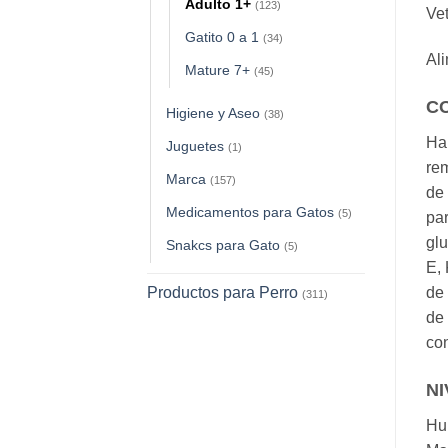
Adulto 1+
(123)
Vet
Gatito 0 a 1
(34)
Al
Mature 7+
(45)
C
Higiene y Aseo
(38)
Har
Juguetes
(1)
rem
Marca
(157)
de 
Medicamentos para Gatos
(5)
par
glu
Snakcs para Gato
(5)
E, 
Productos para Perro
de 
(311)
de 
con
NI
Hum