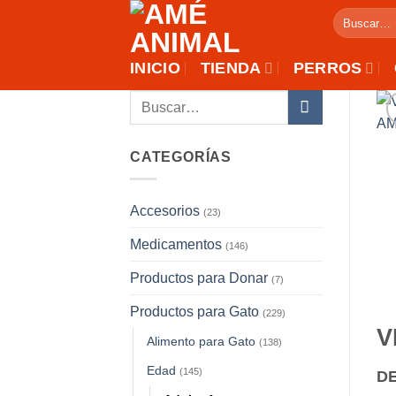
Saltar
Buscar
al
por:
contenido
INICIO
TIENDA
PERROS
Buscar
por:
CATEGORÍAS
Accesorios
(23)
Medicamentos
(146)
Productos para Donar
(7)
Productos para Gato
(229)
V
Alimento para Gato
(138)
Edad
(145)
D