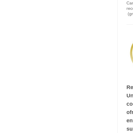
Ca
re
(gr
Re
Un
co
of
en
su