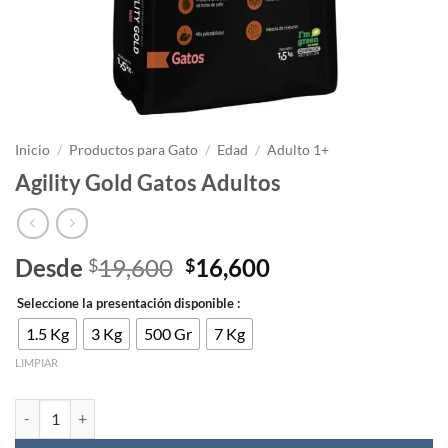
Inicio
/
Productos para Gato
/
Edad
/
Adulto 1+
Agility Gold Gatos Adultos
El
El
Desde
19,600
16,600
$
$
precio
precio
Seleccione la presentación disponible :
original
actual
era:
es:
1.5 Kg
3 Kg
500 Gr
7 Kg
$19,600.
$16,600.
LIMPIAR
Agility Gold Gatos Adultos cantidad