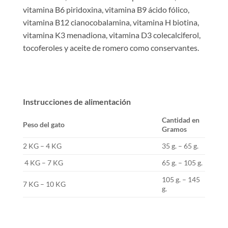
vitamina B6 piridoxina, vitamina B9 ácido fólico,
vitamina B12 cianocobalamina, vitamina H biotina,
vitamina K3 menadiona, vitamina D3 colecalciferol,
tocoferoles y aceite de romero como conservantes.
Instrucciones de alimentación
Cantidad en
Peso del gato
Gramos
2 KG – 4 KG
35 g. – 65 g.
4 KG – 7 KG
65 g. – 105 g.
105 g. – 145
7 KG – 10 KG
g.