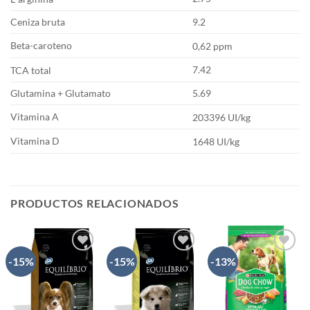
Ceniza bruta
9.2
Beta-caroteno
0,62 ppm
7.42
TCA total
Glutamina + Glutamato
5.69
Vitamina A
203396 UI/kg
Vitamina D
1648 UI/kg
PRODUCTOS RELACIONADOS
-15%
-15%
-13%
AÑADIR
AÑADIR
AÑADIR
A LA
A LA
A LA
LISTA
LISTA
LISTA
DE
DE
DE
DESEOS
DESEOS
DESEOS