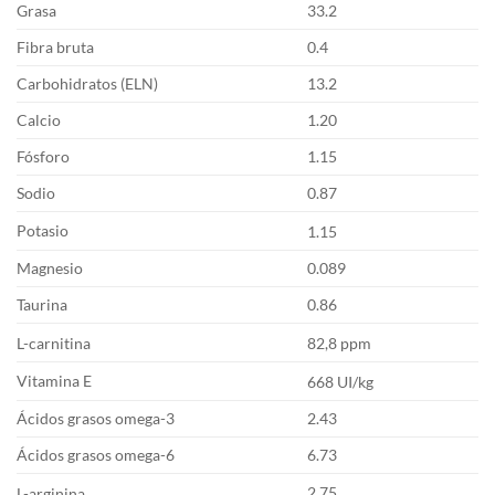
Grasa
33.2
Fibra bruta
0.4
Carbohidratos (ELN)
13.2
Calcio
1.20
Fósforo
1.15
Sodio
0.87
Potasio
1.15
Magnesio
0.089
Taurina
0.86
L-carnitina
82,8 ppm
Vitamina E
668 UI/kg
Ácidos grasos omega-3
2.43
Ácidos grasos omega-6
6.73
2.75
L-arginina