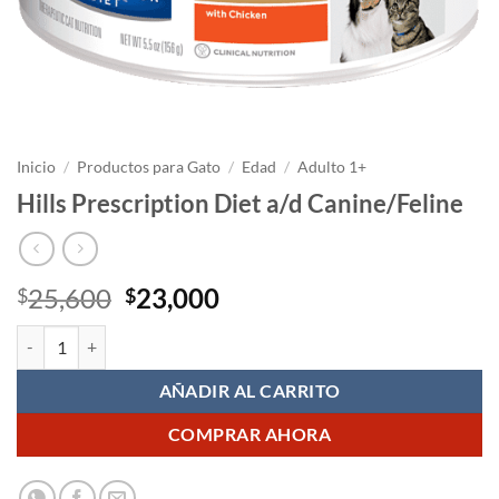
Inicio
/
Productos para Gato
/
Edad
/
Adulto 1+
Hills Prescription Diet a/d Canine/Feline
El
El
25,600
23,000
$
$
precio
precio
Hills Prescription Diet a/d Canine/Feline cantidad
original
actual
era:
es:
AÑADIR AL CARRITO
$25,600.
$23,000.
COMPRAR AHORA