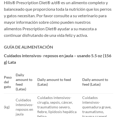
Hills® Prescription Diet® a/d® es un alimento completo y
balanceado que proporciona toda la nutrición que los perros
y gatos necesitan. Por favor consulte a su veterinario para
mayor información sobre cómo pueden nuestros
alimentos Prescription Diet® ayudar a su mascota a
continuar disfrutando de una vida feliz y activa.
GUÍA DE ALIMENTACIÓN
Cuidados intensivos- reposos en jaula – usando 5.5 oz (156
g) Lata
Daily
Peso
amount to
Daily amount to feed
Daily amount to
del
feed
(Latas)
feed (Latas)
gato
(Latas)
Cuidados intensivos-
Cuidados
Cuidados
cirugía, sepsis, cáncer,
intensivos-
intensivos-
(kg)
traumatismo severo,
quemadura grave,
reposos en
fiebre, lipidosis hepática
traumatismo,
jaula
felina
trauma craneal