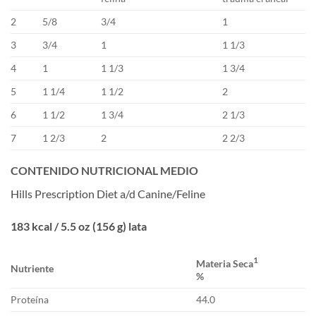
2
5/8
3/4
1
3
3/4
1
1 1/3
4
1
1 1/3
1 3/4
5
1 1/4
1 1/2
2
6
1 1/2
1 3/4
2 1/3
7
1 2/3
2
2 2/3
CONTENIDO NUTRICIONAL MEDIO
Hills Prescription Diet a/d Canine/Feline
183 kcal / 5.5 oz (156 g) lata
1
Materia Seca
Nutriente
%
Proteína
44.0