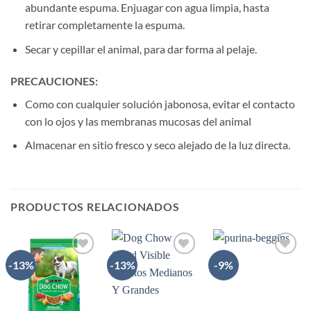
abundante espuma. Enjuagar con agua limpia, hasta
retirar completamente la espuma.
Secar y cepillar el animal, para dar forma al pelaje.
PRECAUCIONES:
Como con cualquier solución jabonosa, evitar el contacto
con lo ojos y las membranas mucosas del animal
Almacenar en sitio fresco y seco alejado de la luz directa.
PRODUCTOS RELACIONADOS
-13%
-13%
-9%
AÑADIR
AÑADIR
AÑADIR
A LA
A LA
A LA
LISTA
LISTA
LISTA
DE
DE
DE