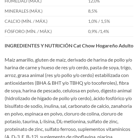
HUMEDAD (MÁX.)
12,0%
MINERALES (MÁX.)
8,5%
CALCIO (MÍN. / MÁX.)
1,0% / 1,5%
FÓSFORO (MÍN. / MÁX.)
0,9% /1,4%
INGREDIENTES Y NUTRICIÓN Cat Chow Hogareño Adulto
Maíz amarillo, gluten de maíz, derivado de harina de pollo y/o
harina de carne y hueso de res y/o cerdo, pasta de soya, trigo,
arroz, grasa animal (res y/o pollo y/o cerdo) estabilizada con
antioxidantes (BHA & BHT y/o TBHQ y/o tocoferoles), fibra
de soya, harina de pescado, celulosa en polvo, digesto animal
(hidrolizado de hígado de pollo y/o cerdo), ácido fosfórico y/o
bisulfato de sodio, inulina, sal, carbonato de calcio, zanahoria
en polvo, espinaca en polvo, cloruro de colina, cloruro de
potasio, taurina, L-lisina, DL-metionina, sulfato de zinc,
proteinato de zinc, sulfato ferroso, suplementos vitamínicos
(A, D-3, E, B-12), suplemento de riboflavina, niacina,