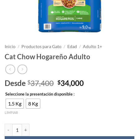
Inicio
/
Productos para Gato
/
Edad
/
Adulto 1+
Cat Chow Hogareño Adulto
El
El
Desde
37,400
34,000
$
$
precio
precio
Seleccione la presentación disponible :
original
actual
era:
es:
1.5 Kg
8 Kg
$37,400.
$34,000.
LIMPIAR
Cat Chow Hogareño Adulto cantidad