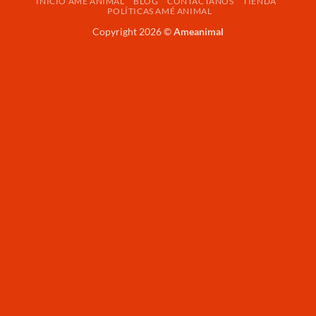
INICIO AMÉ ANIMAL
BLOG
CONTÁCTANOS
TIENDA
Delivery
Pickup
POLÍTICAS AMÉ ANIMAL
Copyright 2026 ©
Ameanimal