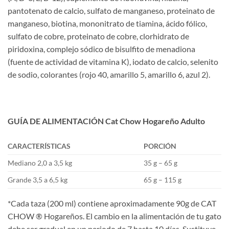
pantotenato de calcio, sulfato de manganeso, proteinato de
manganeso, biotina, mononitrato de tiamina, ácido fólico,
sulfato de cobre, proteinato de cobre, clorhidrato de
piridoxina, complejo sódico de bisulfito de menadiona
(fuente de actividad de vitamina K), iodato de calcio, selenito
de sodio, colorantes (rojo 40, amarillo 5, amarillo 6, azul 2).
GUÍA DE ALIMENTACIÓN Cat Chow Hogareño Adulto
CARACTERÍSTICAS
PORCIÓN
Mediano 2,0 a 3,5 kg
35 g – 65 g
Grande 3,5 a 6,5 kg
65 g – 115 g
*Cada taza (200 ml) contiene aproximadamente 90g de CAT
CHOW ® Hogareños. El cambio en la alimentación de tu gato
debe ser gradual en un periodo de 7 hasta 10 días. Sustituye