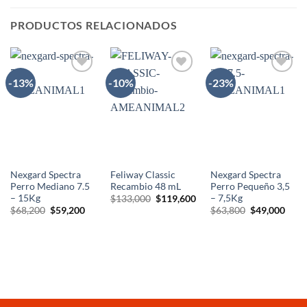
PRODUCTOS RELACIONADOS
-13%
-10%
-23%
AÑADIR
AÑADIR
AÑADIR
A LA
A LA
A LA
LISTA
LISTA
LISTA
DE
DE
DE
DESEOS
DESEOS
DESEOS
Nexgard Spectra
Feliway Classic
Nexgard Spectra
Perro Mediano 7.5
Recambio 48 mL
Perro Pequeño 3,5
– 15Kg
– 7,5Kg
El
El
$
133,000
$
119,600
precio
precio
El
El
El
El
$
68,200
$
59,200
$
63,800
$
49,000
original
actual
precio
precio
precio
prec
era:
es:
original
actual
original
actua
$133,000.
$119,600.
era:
es:
era:
es:
$68,200.
$59,200.
$63,800.
$49,