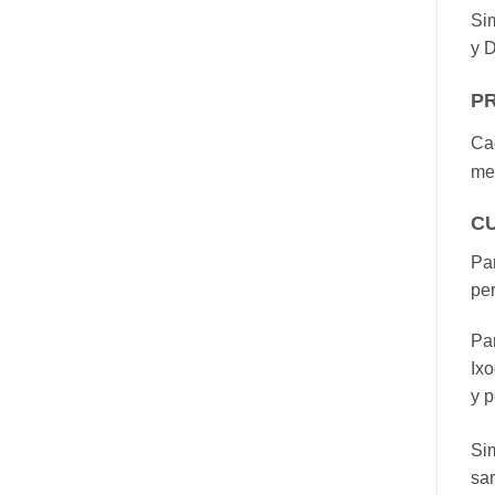
Si
y D
P
Ca
me
C
Par
per
Par
Ixo
y p
Si
sar