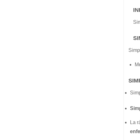
IN
Si
SI
Simp
Me
SIM
Sim
Sim
La r
enf