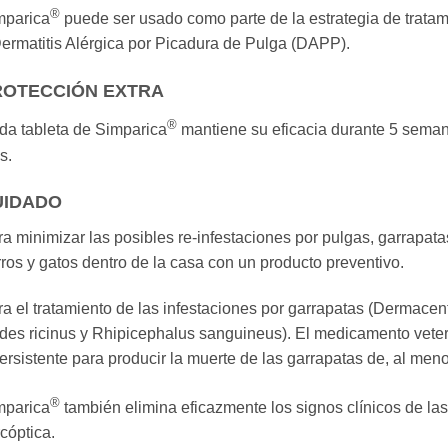
®
mparica
puede ser usado como parte de la estrategia de tratami
ermatitis Alérgica por Picadura de Pulga (DAPP).
ROTECCIÓN EXTRA
®
da tableta de Simparica
mantiene su eficacia durante 5 semana
s.
UIDADO
a minimizar las posibles re-infestaciones por pulgas, garrapatas
ros y gatos dentro de la casa con un producto preventivo.
a el tratamiento de las infestaciones por garrapatas (Dermacen
des ricinus y Rhipicephalus sanguineus). El medicamento veteri
ersistente para producir la muerte de las garrapatas de, al men
®
mparica
también elimina eficazmente los signos clínicos de la
cóptica.