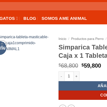
GATOS
BLOG
SOMOS AME ANIMAL
Inicio
/
Productos para Perro
/
Simparica Tabl
3%
AÑADIR
Caja x 1 Tablet
A LA
LISTA
El
El
68,800
59,800
$
$
DE
precio
pr
DESEOS
Simparica Tableta Masticable
original
ac
era:
es
AÑA
$68,800.
$5
CO