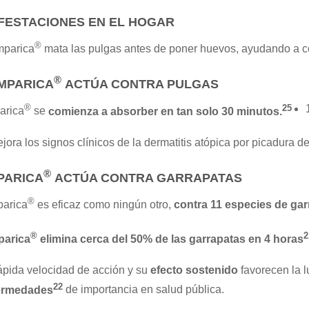
FESTACIONES EN EL HOGAR
®
mparica
mata las pulgas antes de poner huevos, ayudando a con
®
MPARICA
ACTÚA CONTRA PULGAS
®
25
arica
se
comienza a absorber en tan solo 30 minutos.
jora los signos clínicos de la dermatitis atópica por picadura 
®
PARICA
ACTÚA CONTRA GARRAPATAS
®
parica
es eficaz como ningún otro,
contra 11 especies de gar
®
2
parica
elimina cerca del 50% de las garrapatas en 4 horas
ápida velocidad de acción y su
efecto sostenido
favorecen la 
22
ermedades
de importancia en salud pública.