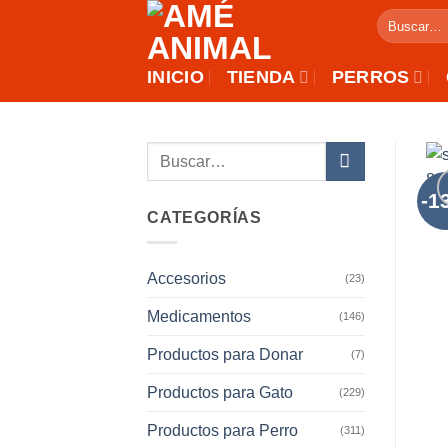
Saltar
Buscar
al
por:
contenido
INICIO
TIENDA
PERROS
Buscar
por:
-1
CATEGORÍAS
Accesorios
(23)
Medicamentos
(146)
Productos para Donar
(7)
Productos para Gato
(229)
Productos para Perro
(311)