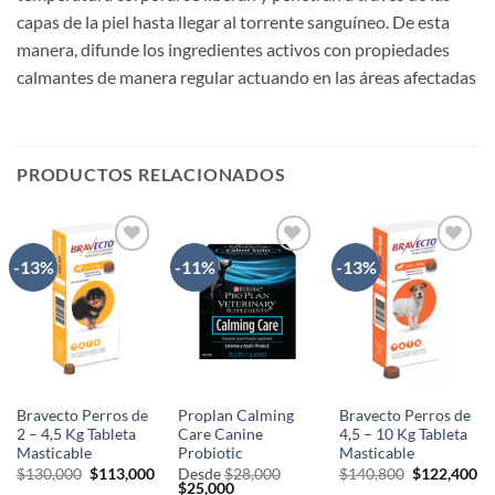
capas de la piel hasta llegar al torrente sanguíneo. De esta
manera, difunde los ingredientes activos con propiedades
calmantes de manera regular actuando en las áreas afectadas
PRODUCTOS RELACIONADOS
-13%
-11%
-13%
AÑADIR
AÑADIR
AÑADIR
A LA
A LA
A LA
LISTA
LISTA
LISTA
DE
DE
DE
DESEOS
DESEOS
DESEOS
Bravecto Perros de
Proplan Calming
Bravecto Perros de
2 – 4,5 Kg Tableta
Care Canine
4,5 – 10 Kg Tableta
Masticable
Probiotic
Masticable
El
El
El
El
$
130,000
$
113,000
Desde
$
28,000
$
140,800
$
122,400
precio
precio
El
El
precio
pr
$
25,000