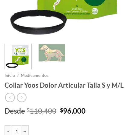
Inicio
/
Medicamentos
Collar Yoos Dolor Articular Talla S y M/L
El
El
Desde
110,400
96,000
$
$
precio
precio
original
actual
Collar Yoos Dolor Articular Talla S y M/L cantidad
era:
es: