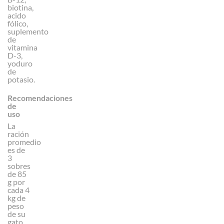
biotina,
acido
fólico,
suplemento
de
vitamina
D-3,
yoduro
de
potasio.
Recomendaciones
de
uso
La
ración
promedio
es de
3
sobres
de 85
g por
cada 4
kg de
peso
de su
gato