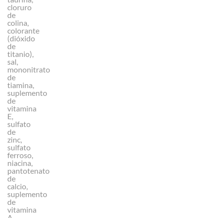
cloruro
de
colina,
colorante
(dióxido
de
titanio),
sal,
mononitrato
de
tiamina,
suplemento
de
vitamina
E,
sulfato
de
zinc,
sulfato
ferroso,
niacina,
pantotenato
de
calcio,
suplemento
de
vitamina
A,