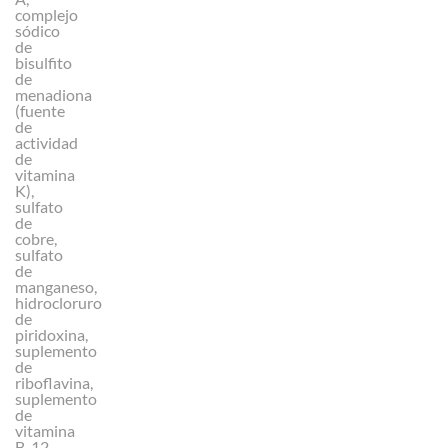
complejo
sódico
de
bisulfito
de
menadiona
(fuente
de
actividad
de
vitamina
K),
sulfato
de
cobre,
sulfato
de
manganeso,
hidrocloruro
de
piridoxina,
suplemento
de
riboflavina,
suplemento
de
vitamina
B-12,