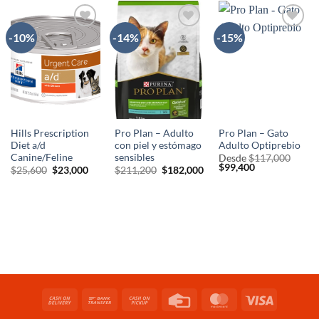
-10%
-14%
-15%
AÑADIR
AÑADIR
AÑADIR
A LA
A LA
A LA
LISTA
LISTA
LISTA
DE
DE
DE
DESEOS
DESEOS
DESEOS
Hills Prescription
Pro Plan – Adulto
Pro Plan – Gato
Diet a/d
con piel y estómago
Adulto Optiprebio
Canine/Feline
sensibles
Desde
$
117,000
El
El
$
99,400
El
El
El
El
$
25,600
$
23,000
$
211,200
$
182,000
precio
precio
precio
precio
precio
precio
original
actual
original
actual
original
actual
era:
es:
era:
es:
era:
es:
$117,000.
$99,400.
$25,600.
$23,000.
$211,200.
$182,000.
Cash
Bank
Cash
Credit
MasterCard
Visa
On
Transfer
on
Card