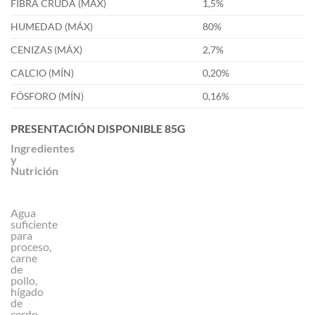
FIBRA CRUDA (MÁX)
1,5%
HUMEDAD (MÁX)
80%
CENIZAS (MÁX)
2,7%
CALCIO (MÍN)
0,20%
FÓSFORO (MÍN)
0,16%
PRESENTACIÓN DISPONIBLE
85G
Ingredientes
y
Nutrición
Agua
suficiente
para
proceso,
carne
de
pollo,
hígado
de
cerdo,