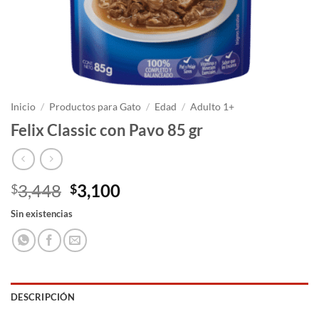
Inicio
/
Productos para Gato
/
Edad
/
Adulto 1+
Felix Classic con Pavo 85 gr
El
El
3,448
3,100
$
$
precio
precio
Sin existencias
original
actual
era:
es:
$3,448.
$3,100.
DESCRIPCIÓN