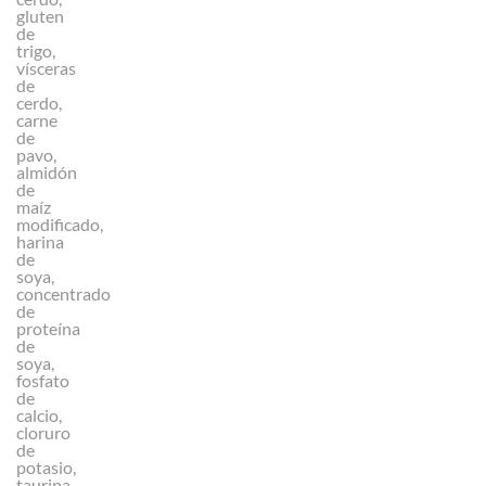
gluten
de
trigo,
vísceras
de
cerdo,
carne
de
pavo,
almidón
de
maíz
modificado,
harina
de
soya,
concentrado
de
proteína
de
soya,
fosfato
de
calcio,
cloruro
de
potasio,
taurina,