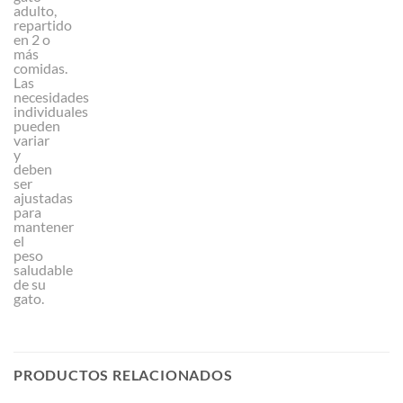
adulto,
repartido
en 2 o
más
comidas.
Las
necesidades
individuales
pueden
variar
y
deben
ser
ajustadas
para
mantener
el
peso
saludable
de su
gato.
PRODUCTOS RELACIONADOS