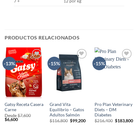
7 +
12 por kg
PRODUCTOS RELACIONADOS
-13%
-15%
-15%
AÑADIR
AÑADIR
AÑADIR
A LA
A LA
A LA
LISTA
LISTA
LISTA
DE
DE
DE
DESEOS
DESEOS
DESEOS
Gatsy Receta Casera
Grand Vita
Pro Plan Veterinary
Carne
Equilibrio – Gatos
Diets – DM
Adultos Salmón
Diabetes
Desde
$
7,600
El
El
$
6,600
El
El
El
El
$
116,800
$
99,200
$
216,400
$
183,800
precio
precio
precio
precio
precio
pr
original
actual
original
actual
original
ac
era:
es:
era:
es:
era:
es:
$7,600.
$6,600.
$116,800.
$99,200.
$216,400.
$1