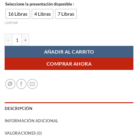
precio
precio
Seleccione la presentación disponible :
original
actual
era:
es:
16 Libras
4 Libras
7 Libras
$133,200.
$119,800.
LIMPIAR
Hills Adulto Optimal Care cantidad
AÑADIR AL CARRITO
COMPRAR AHORA
DESCRIPCIÓN
INFORMACIÓN ADICIONAL
VALORACIONES (0)