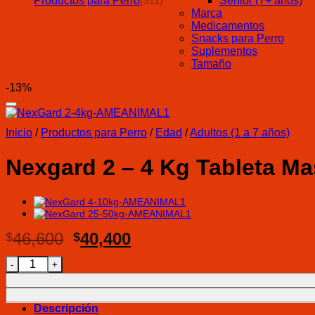
Productos para Perro
Senior (7+ años)
(311)
Marca
Medicamentos
Snacks para Perro
Suplementos
Tamaño
-13%
Inicio
/
Productos para Perro
/
Edad
/
Adultos (1 a 7 años)
Nexgard 2 – 4 Kg Tableta Ma
El
El
46,600
40,400
$
$
precio
precio
Nexgard 2 - 4 Kg Tableta Masticable cantidad
original
actual
era:
es:
$46,600.
$40,400.
Descripción