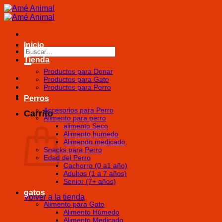
Saltar
al
contenido
Inicio
Buscar
por:
Tienda
Productos para Donar
Productos para Gato
Productos para Perro
Perros
Accesorios para Perro
Carrito
Alimento para perro
alimento Seco
Alimento humedo
Alimendo medicado
Snacks para Perro
Edad del Perro
Cachorro (0 a1 año)
Adultos (1 a 7 años)
Senior (7+ años)
gatos
Volver a la tienda
Alimento para Gato
Alimento Húmedo
Alimento Medicado