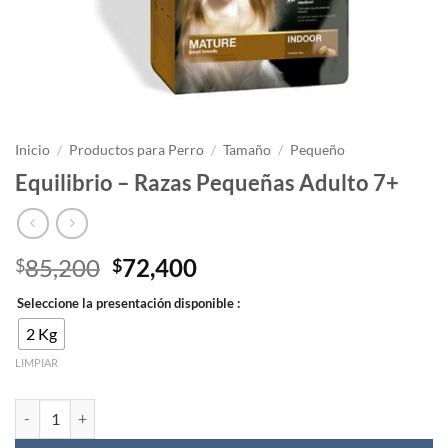
Inicio
/
Productos para Perro
/
Tamaño
/
Pequeño
Equilibrio – Razas Pequeñas Adulto 7+
El
El
85,200
72,400
$
$
precio
precio
Seleccione la presentación disponible :
original
actual
era:
es:
2 Kg
$85,200.
$72,400.
LIMPIAR
Equilibrio - Razas Pequeñas Adulto 7+ cantidad