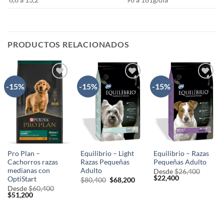
PRODUCTOS RELACIONADOS
-15%
-15%
-15%
AÑADIR
AÑADIR
AÑADIR
A LA
A LA
A LA
LISTA
LISTA
LISTA
DE
DE
DE
DESEOS
DESEOS
DESEOS
Pro Plan –
Equilibrio – Light
Equilibrio – Razas
Cachorros razas
Razas Pequeñas
Pequeñas Adulto
medianas con
Adulto
Desde
$
26,400
El
El
$
22,400
OptiStart
El
El
$
80,400
$
68,200
precio
precio
precio
precio
Desde
$
60,400
original
actual
original
actual
El
El
$
51,200
era:
es:
era:
es:
precio
precio
$26,400.
$22,400.
$80,400.
$68,200.
original
actual
era:
es:
$60,400.
$51,200.