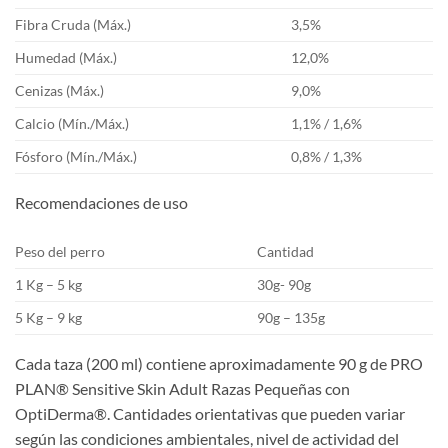
Fibra Cruda (Máx.)
3,5%
Humedad (Máx.)
12,0%
Cenizas (Máx.)
9,0%
Calcio (Mín./Máx.)
1,1% / 1,6%
Fósforo (Mín./Máx.)
0,8% / 1,3%
Recomendaciones de uso
Peso del perro
Cantidad
1 Kg – 5 kg
30g- 90g
5 Kg – 9 kg
90g – 135g
Cada taza (200 ml) contiene aproximadamente 90 g de PRO
PLAN® Sensitive Skin Adult Razas Pequeñas con
OptiDerma®. Cantidades orientativas que pueden variar
según las condiciones ambientales, nivel de actividad del