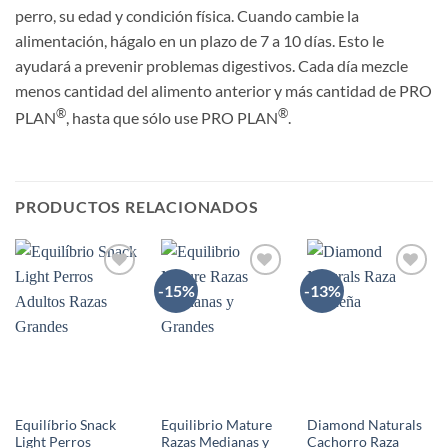
perro, su edad y condición física. Cuando cambie la
alimentación, hágalo en un plazo de 7 a 10 días. Esto le
ayudará a prevenir problemas digestivos. Cada día mezcle
menos cantidad del alimento anterior y más cantidad de PRO
®
®
PLAN
, hasta que sólo use PRO PLAN
.
PRODUCTOS RELACIONADOS
-15%
-13%
AÑADIR
AÑADIR
AÑADIR
A LA
A LA
A LA
LISTA
LISTA
LISTA
DE
DE
DE
DESEOS
DESEOS
DESEOS
Equilíbrio Snack
Equilibrio Mature
Diamond Naturals
Light Perros
Razas Medianas y
Cachorro Raza