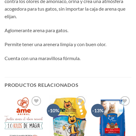
contra los olores de amoníaco, orina y crea una atmósfera
acogedora para tus gatos, sin importar la caja de arena que
elijan.
Aglomerante arena para gatos.
Permite tener una arenera limpia y con buen olor.
Cuenta con una maravillosa fórmula.
PRODUCTOS RELACIONADOS
-10%
-13%
AÑADIR
AÑADIR
AÑADIR
A LA
A LA
A LA
LISTA
LISTA
LISTA
DE
DE
DE
DESEOS
DESEOS
DESEOS