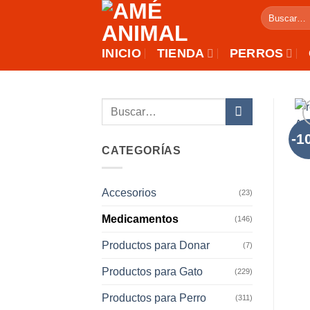
Saltar
Buscar
al
por:
contenido
INICIO
TIENDA
PERROS
Buscar
por:
-1
CATEGORÍAS
Accesorios
(23)
Medicamentos
(146)
Productos para Donar
(7)
Productos para Gato
(229)
Productos para Perro
(311)