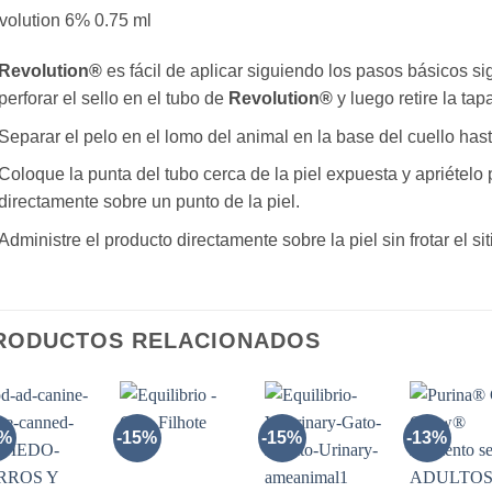
volution 6% 0.75 ml
Revolution®
es fácil de aplicar siguiendo los pasos básicos si
perforar el sello en el tubo de
Revolution®
y luego retire la ta
Separar el pelo en el lomo del animal en la base del cuello hast
Coloque la punta del tubo cerca de la piel expuesta y apriételo
directamente sobre un punto de la piel.
Administre el producto directamente sobre la piel sin frotar el si
RODUCTOS RELACIONADOS
0%
-15%
-15%
-13%
AÑADIR
AÑADIR
AÑADIR
AÑADI
A LA
A LA
A LA
A LA
LISTA
LISTA
LISTA
LIST