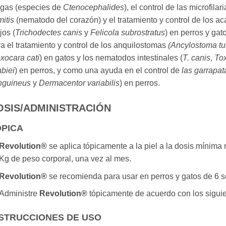
lgas
(especies de
Ctenocephalides
), el control de las microfilar
mitis
(nematodo del corazón)
y el tratamiento y control de los ac
jos (
Trichodectes canis
y
Felicola
subrostratus
) en perros y gat
a el tratamiento y control de los anquilostomas
(
Ancylostoma t
xocara cati
) en gatos y los nematodos
intestinales (
T. canis
,
Tox
biei
) en perros, y como una ayuda en el control de
las garrapat
nguineus
y
Dermacentor variabilis
) en perros.
OSIS/ADMINISTRACIÓN
ÓPICA
Revolution®
se aplica tópicamente a la piel a la dosis míni
Kg de peso corporal, una vez al mes.
Revolution®
se recomienda para usar en perros y gatos de 6
Administre
Revolution®
tópicamente de acuerdo con los sigui
STRUCCIONES DE USO