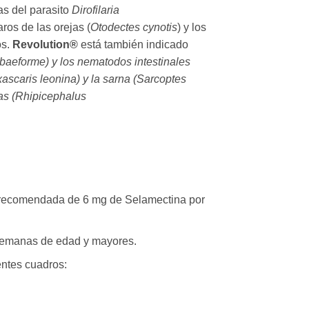
ias del parasito
Dirofilaria
aros de las orejas (
Otodectes cynotis
) y los
os.
Revolution®
está también indicado
ubaeforme
) y los nematodos intestinales
ascaris leonina
) y la sarna (
Sarcoptes
as (
Rhipicephalus
ma recomendada de 6 mg de Selamectina por
 semanas de edad y mayores.
entes cuadros: