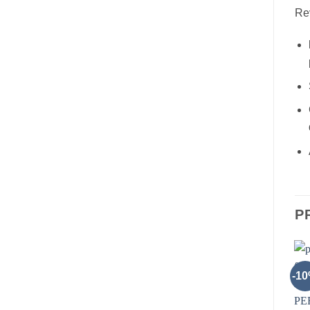
Re
P
-1