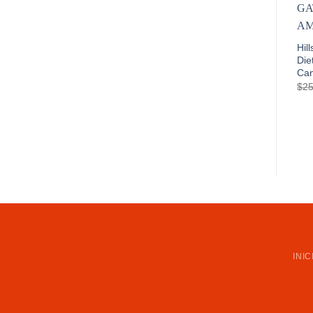
Hil
Die
Can
$
25
INIC