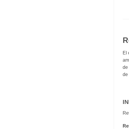
R
El 
ama
de 
de 
I
Re
Re