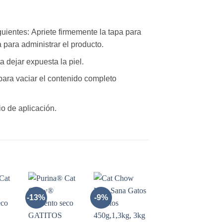
guientes: Apriete firmemente la tapa para
pa para administrar el producto.
a dejar expuesta la piel.
 para vaciar el contenido completo
tio de aplicación.
-13%
-9%
-15%
R
AÑADIR
AÑADIR
AÑADIR
A LA
A LA
A LA
A
LISTA
LISTA
LISTA