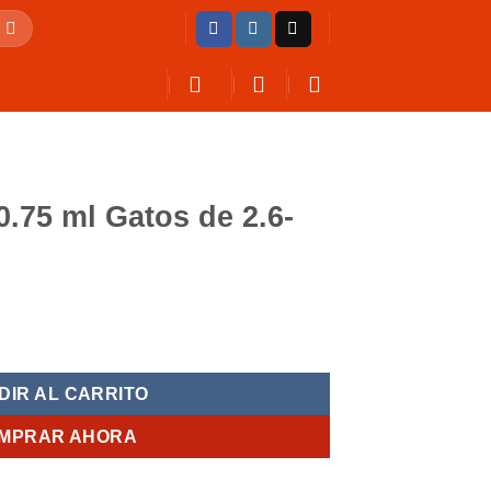
.75 ml Gatos de 2.6-
ecio
de 2.6-7.5Kg cantidad
tual
:
DIR AL CARRITO
8,000.
MPRAR AHORA