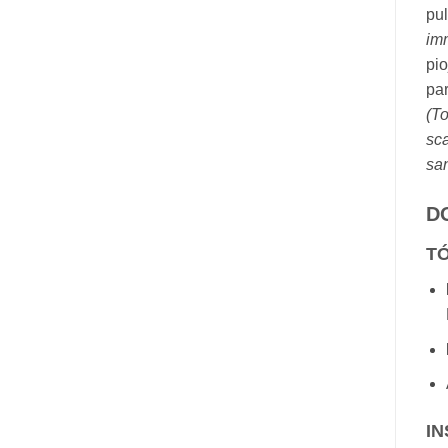
pu
im
pio
par
(
To
sca
sa
D
T
IN