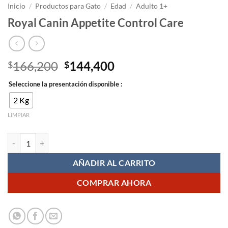
Inicio
/
Productos para Gato
/
Edad
/
Adulto 1+
Royal Canin Appetite Control Care
El
El
166,200
144,400
$
$
precio
precio
Seleccione la presentación disponible :
original
actual
era:
es:
2 Kg
$166,200.
$144,400.
LIMPIAR
Royal Canin Appetite Control Care cantidad
AÑADIR AL CARRITO
COMPRAR AHORA