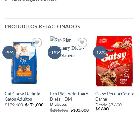
PRODUCTOS RELACIONADOS
-5%
-15%
-13%
AÑADIR
AÑADIR
AÑADIR
A LA
A LA
A LA
LISTA
LISTA
LISTA
DE
DE
DE
DESEOS
DESEOS
DESEOS
Cat Chow Delimix
Pro Plan Veterinary
Gatsy Receta Casera
Gatos Adultos
Diets – DM
Carne
Diabetes
El
El
$
179,400
$
171,000
Desde
$
7,600
precio
precio
El
El
$
6,600
El
El
$
216,400
$
183,800
original
actual
precio
precio
precio
precio
era:
es:
original
actual
original
actual
$179,400.
$171,000.
era:
es:
era:
es:
$7,600.
$6,600.
$216,400.
$183,800.