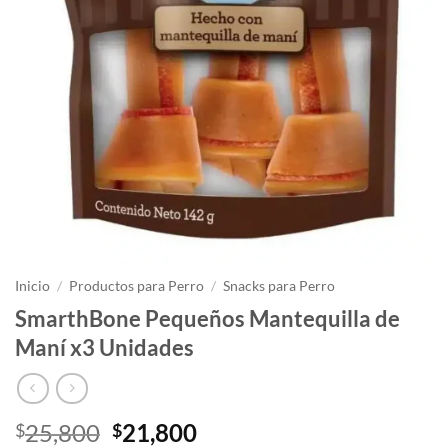
Inicio
/
Productos para Perro
/
Snacks para Perro
SmarthBone Pequeños Mantequilla de
Maní x3 Unidades
El
El
25,800
21,800
$
$