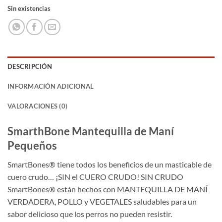
precio
precio
Sin existencias
original
actual
era:
es:
$25,800.
$21,800.
DESCRIPCIÓN
INFORMACIÓN ADICIONAL
VALORACIONES (0)
SmarthBone Mantequilla de Maní
Pequeños
SmartBones® tiene todos los beneficios de un masticable de
cuero crudo… ¡SIN el CUERO CRUDO! SIN CRUDO
SmartBones® están hechos con MANTEQUILLA DE MANÍ
VERDADERA, POLLO y VEGETALES saludables para un
sabor delicioso que los perros no pueden resistir.