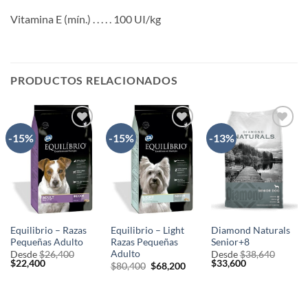
Vitamina E (mín.) . . . . . 100 UI/kg
PRODUCTOS RELACIONADOS
-15%
-15%
-13%
AÑADIR
AÑADIR
AÑADIR
A LA
A LA
A LA
LISTA
LISTA
LISTA
DE
DE
DE
DESEOS
DESEOS
DESEOS
Equilibrio – Razas
Equilibrio – Light
Diamond Naturals
Pequeñas Adulto
Razas Pequeñas
Senior+8
Adulto
Desde
$
26,400
Desde
$
38,640
El
El
El
El
$
22,400
$
33,600
El
El
$
80,400
$
68,200
precio
precio
precio
precio
precio
precio
original
actual
original
actual
original
actual
era:
es:
era:
es:
era:
es:
$26,400.
$22,400.
$38,640.
$33,600.
$80,400.
$68,200.