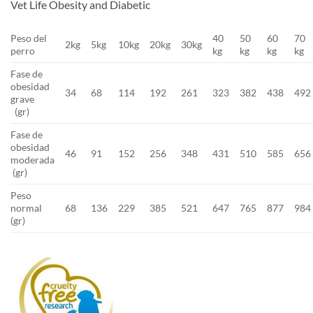
Vet Life Obesity and Diabetic
Peso del
40
50
60
70
2kg
5kg
10kg
20kg
30kg
perro
kg
kg
kg
kg
Fase de
obesidad
34
68
114
192
261
323
382
438
492
grave
(gr)
Fase de
obesidad
46
91
152
256
348
431
510
585
656
moderada
(gr)
Peso
normal
68
136
229
385
521
647
765
877
984
(gr)