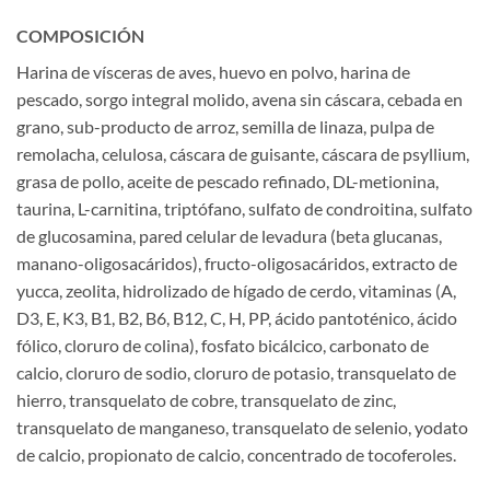
COMPOSICIÓN
Harina de vísceras de aves, huevo en polvo, harina de
pescado, sorgo integral molido, avena sin cáscara, cebada en
grano, sub-producto de arroz, semilla de linaza, pulpa de
remolacha, celulosa, cáscara de guisante, cáscara de psyllium,
grasa de pollo, aceite de pescado refinado, DL-metionina,
taurina, L-carnitina, triptófano, sulfato de condroitina, sulfato
de glucosamina, pared celular de levadura (beta glucanas,
manano-oligosacáridos), fructo-oligosacáridos, extracto de
yucca, zeolita, hidrolizado de hígado de cerdo, vitaminas (A,
D3, E, K3, B1, B2, B6, B12, C, H, PP, ácido pantoténico, ácido
fólico, cloruro de colina), fosfato bicálcico, carbonato de
calcio, cloruro de sodio, cloruro de potasio, transquelato de
hierro, transquelato de cobre, transquelato de zinc,
transquelato de manganeso, transquelato de selenio, yodato
de calcio, propionato de calcio, concentrado de tocoferoles.