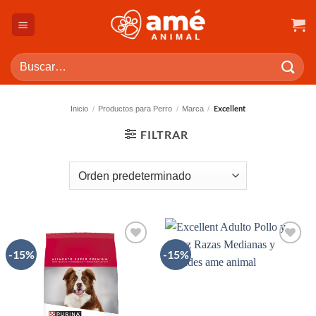
Saltar
al
contenido
Buscar
por:
Excellent
Inicio
/
Productos para Perro
/
Marca
/
FILTRAR
-15%
-15%
AÑADIR
AÑADIR
A LA
A LA
LISTA
LISTA
DE
DE
DESEOS
DESEOS