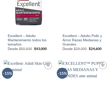
Excellent – Adulto
Excellent – Adulto Pollo y
Mantenimiento todos los
Arroz Razas Medianas y
tamaños
Grandes
El
$
43,000
El
El
$
24,600
El
Desde
$
50,600
Desde
$
29,000
precio
precio
precio
precio
original
actual
original
actual
era:
es:
era:
es:
$50,600.
$43,000.
$29,000.
$24,60
-15%
-15%
AÑADIR
AÑADIR
A LA
A LA
LISTA
LISTA
DE
DE
DESEOS
DESEOS