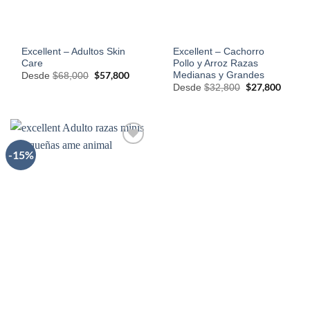
Excellent – Adultos Skin
Excellent – Cachorro
Care
Pollo y Arroz Razas
Medianas y Grandes
El
$
57,800
El
Desde
$
68,000
precio
precio
El
$
27,800
El
Desde
$
32,800
original
actual
precio
precio
era:
es:
original
actual
$68,000.
$57,800.
era:
es:
$32,800.
$27,80
-15%
AÑADIR
A LA
LISTA
DE
DESEOS