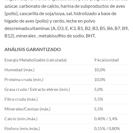
azúcar, carbonato de calcio, harina de subproductos de aves
(pollo), cascarilla de soja/soya, sal, hidrolizado a base de
hígado de aves (pollo) y cerdo, leche en polvo
descremado,vitaminas (A, D3, E, K3, B1, B2, B3, B5, B6, B7, B9,
B12), minerales , metabisulfito de sodio, BHT.
ANÁLISIS GARANTIZADO
Energía Metabolizable (calculada):
9 kcal/unidad
Humedad (máx.)
10,0%
Proteína cruda (mín.)
10,0%
Grasa cruda / Extracto etéreo (mín.)
5,0%
Fibra cruda (máx.)
5,5%
Minerales/Cenizas (máx.)
5,5%
Calcio (mín./máx.)
0,40% / 1,4%
Fósforo (mín./máx.)
0,15% / 0,80%