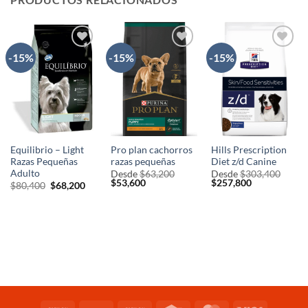
-15%
-15%
-15%
AÑADIR
AÑADIR
AÑADIR
A LA
A LA
A LA
LISTA
LISTA
LISTA
DE
DE
DE
DESEOS
DESEOS
DESEOS
Equilibrio – Light
Pro plan cachorros
Hills Prescription
Razas Pequeñas
razas pequeñas
Diet z/d Canine
Adulto
Desde
$
63,200
Desde
$
303,400
El
El
El
El
$
53,600
$
257,800
El
El
$
80,400
$
68,200
precio
precio
precio
precio
precio
precio
original
actual
original
actual
original
actual
era:
es:
era:
es:
era:
es:
$63,200.
$53,600.
$303,400.
$257,800.
$80,400.
$68,200.