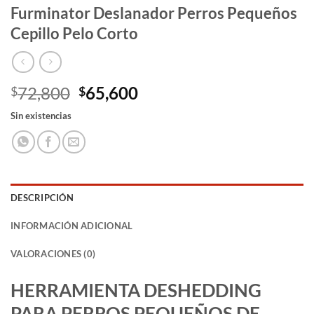
Furminator Deslanador Perros Pequeños
Cepillo Pelo Corto
El
El
72,800
65,600
$
$
precio
precio
Sin existencias
original
actual
era:
es:
$72,800.
$65,600.
DESCRIPCIÓN
INFORMACIÓN ADICIONAL
VALORACIONES (0)
HERRAMIENTA DESHEDDING
PARA PERROS PEQUEÑOS DE