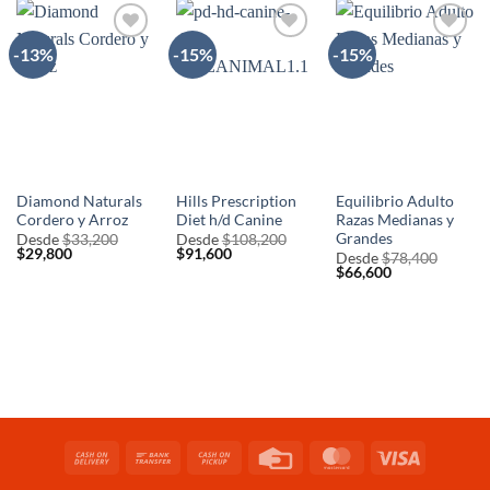
-13%
-15%
-15%
AÑADIR
AÑADIR
AÑADIR
A LA
A LA
A LA
LISTA
LISTA
LISTA
DE
DE
DE
DESEOS
DESEOS
DESEOS
Diamond Naturals
Hills Prescription
Equilibrio Adulto
Cordero y Arroz
Diet h/d Canine
Razas Medianas y
Grandes
Desde
$
33,200
Desde
$
108,200
El
El
El
El
$
29,800
$
91,600
Desde
$
78,400
precio
precio
precio
precio
El
El
$
66,600
original
actual
original
actual
precio
precio
era:
es:
era:
es:
original
actual
$33,200.
$29,800.
$108,200.
$91,600.
era:
es:
$78,400.
$66,600.
Cash
Bank
Cash
Credit
MasterCard
Visa
On
Transfer
on
Card