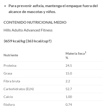
Para prevenir asfixia, mantenga el empaque fuera del
alcance de mascotas y niños.
CONTENIDO NUTRICIONAL MEDIO
Hills Adulto Advanced Fitness
3659 kcal/kg (363 kcal/cup†)
1
Materia Seca
Nutriente
%
Proteína
24.5
Grasa
15.0
Fibra bruta
2.2
Carbohidratos (ELN)
52.7
Calcio
1.00
Fósforo
0.74