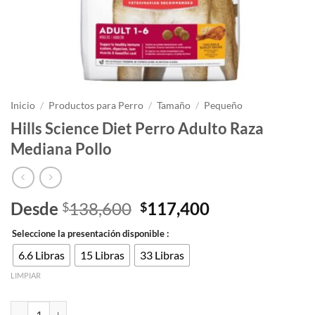
Inicio
/
Productos para Perro
/
Tamaño
/
Pequeño
Hills Science Diet Perro Adulto Raza
Mediana Pollo
El
El
Desde
138,600
117,400
$
$
precio
precio
Seleccione la presentación disponible :
original
actual
era:
es:
6.6 Libras
15 Libras
33 Libras
$138,600.
$117,400.
LIMPIAR
Hills Science Diet Perro Adulto Raza Mediana Pollo cantidad