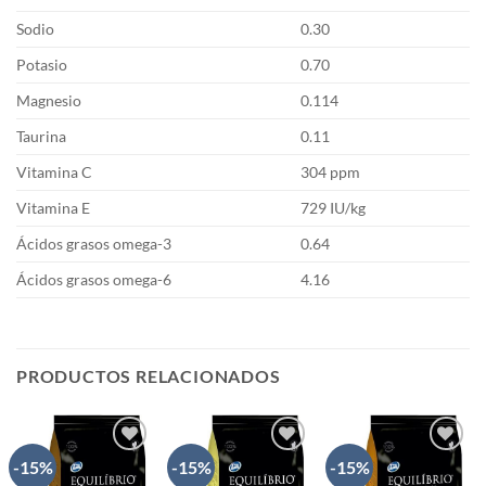
Sodio
0.30
Potasio
0.70
Magnesio
0.114
Taurina
0.11
Vitamina C
304 ppm
Vitamina E
729 IU/kg
Ácidos grasos omega-3
0.64
Ácidos grasos omega-6
4.16
PRODUCTOS RELACIONADOS
-15%
-15%
-15%
AÑADIR
AÑADIR
AÑADIR