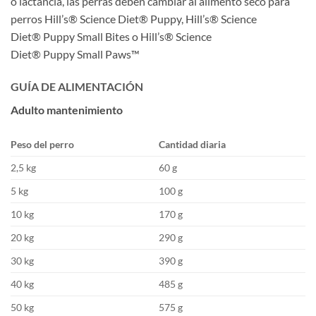
o lactancia, las perras deben cambiar al alimento seco para
perros Hill’s® Science Diet® Puppy, Hill’s® Science
Diet® Puppy Small Bites o Hill’s® Science
Diet® Puppy Small Paws™
GUÍA DE ALIMENTACIÓN
Adulto mantenimiento
Peso del perro
Cantidad diaria
2,5 kg
60 g
5 kg
100 g
10 kg
170 g
20 kg
290 g
30 kg
390 g
40 kg
485 g
50 kg
575 g